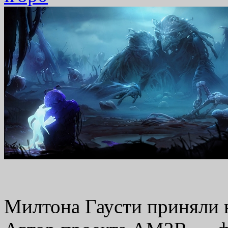
Милтона Гаусти приняли н