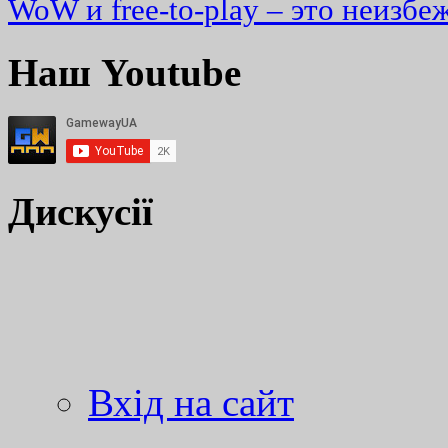
WoW и free-to-play – это неизбе
Наш Youtube
Дискусії
Вхід на сайт