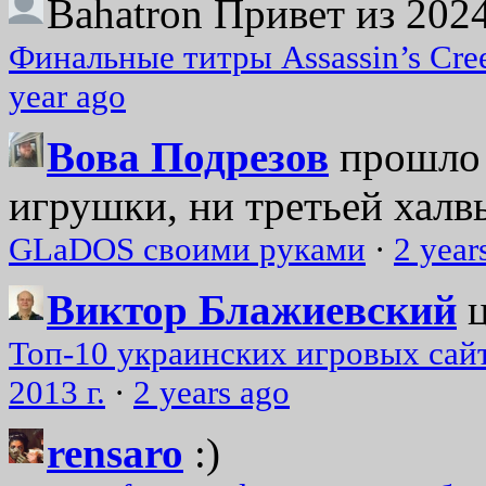
Bahatron
Привет из 2024
Финальные титры Assassin’s Cre
year ago
Вова Подрезов
прошло 
игрушки, ни третьей халвь
GLaDOS своими руками
·
2 year
Виктор Блажиевский
Топ-10 украинских игровых сайт
2013 г.
·
2 years ago
rensaro
:)