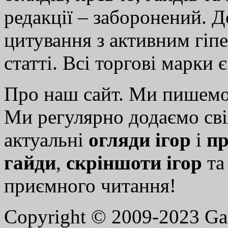
редакції – заборонений. 
цитування з активним гіп
статті. Всі торгові марки 
Про наш сайт. Ми пишем
Ми регулярно додаємо св
актуальні
огляди ігор
і
пр
гайди
,
скріншоти ігор
т
приємного читання!
Copyright © 2009-2023 G