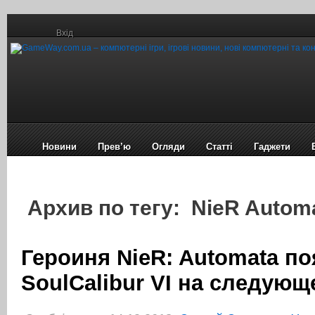
Вхід
Новини
Прев’ю
Огляди
Статті
Гаджети
Архив по тегу: NieR Autom
Героиня NieR: Automata по
SoulCalibur VI на следующ