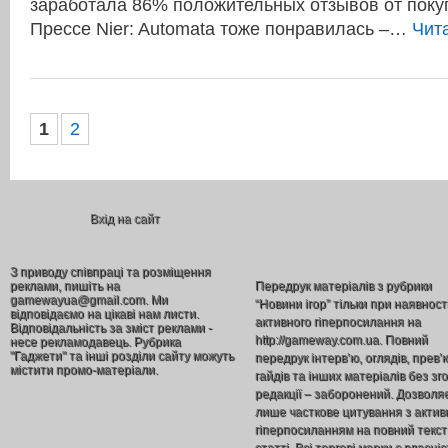
заработала 86% положительных отзывов от поку
Прессе Nier: Automata тоже понравилась –…
Чит
1
2
Вхід на сайт
З приводу співпраці та розміщення
реклами, пишіть на
Передрук матеріалів з рубрики
gamewayua@gmail.com. Ми
“Новини ігор” тільки при наявност
відповідаємо на цікаві нам листи.
активного гіперпосилання на
Відповідальність за зміст реклами -
http://gameway.com.ua. Повний
несе рекламодавець. Рубрика
"Гаджети" та інші розділи сайту можуть
передрук інтерв’ю, оглядів, прев’
містити промо-матеріали.
гайдів та інших матеріалів без зг
редакції – заборонений. Дозволя
лише часткове цитування з акти
гіперпосиланням на повний текст