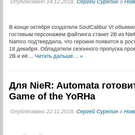
Опубліковано 14.12.2018,
Сергей Сурепин
в
Нов
В конце октября создатели SoulCalibur VI объяви
гостевым персонажем файтинга станет 2B из NieR
Namco подтвердила, что героиня появится в рост
18 декабря. Обладатели сезонного пропуска прое
2B и её…
Читать дальше… »
Для NieR: Automata готови
Game of the YoRHa
Опубліковано 22.11.2018,
Сергей Сурепин
в
Нови