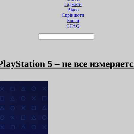
Гаджети
Відео
Cкріншоти
Блоги
GFAQ
layStation 5 – не все измеряе