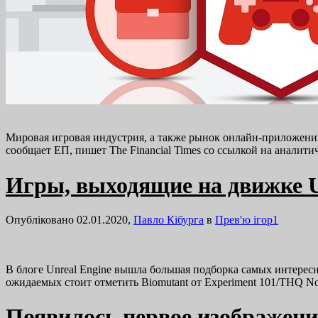
Мировая игровая индустрия, а также рынок онлайн-приложений
сообщает ЕП, пишет The Finаncial Times со ссылкой на анали
Игры, выходящие на движке Un
Опубліковано 02.01.2020,
Павло Кібурга
в
Прев'ю ігор
1
В блоге Unreal Engine вышла большая подборка самых интересн
ожидаемых стоит отметить Biomutant от Experiment 101/THQ N
Появилось первое изображение