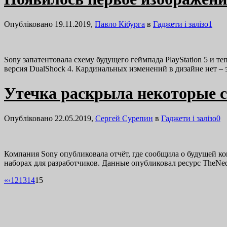
Опубліковано 19.11.2019,
Павло Кібурга
в
Гаджети і залізо
1
Sony запатентовала схему будущего геймпада PlayStation 5 и 
версия DualShock 4. Кардинальных изменений в дизайне нет –
Утечка раскрыла некоторые 
Опубліковано 22.05.2019,
Сергей Сурепин
в
Гаджети і залізо
0
Компания Sony опубликовала отчёт, где сообщила о будущей ко
наборах для разработчиков. Данные опубликовал ресурс TheN
«
‹
12
13
14
15