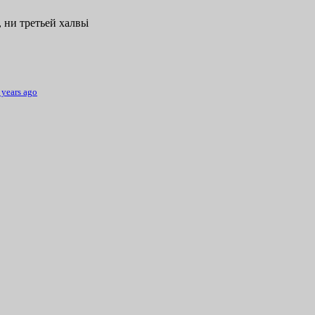
 ни третьей халвьі
 years ago