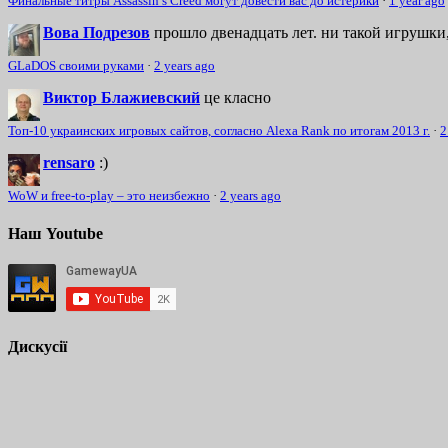
Финальные титры Assassin’s Creed могут довести вас до истерики
·
1 year ago
Вова Подрезов
прошло двенадцать лет. ни такой игрушки,
GLaDOS своими руками
·
2 years ago
Виктор Блажиевский
це класно
Топ-10 украинских игровых сайтов, согласно Alexa Rank по итогам 2013 г.
·
2
rensaro
:)
WoW и free-to-play – это неизбежно
·
2 years ago
Наш Youtube
Дискусії