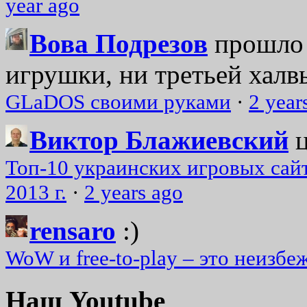
year ago
Вова Подрезов
прошло 
игрушки, ни третьей халвь
GLaDOS своими руками
·
2 year
Виктор Блажиевский
Топ-10 украинских игровых сайт
2013 г.
·
2 years ago
rensaro
:)
WoW и free-to-play – это неизбе
Наш Youtube