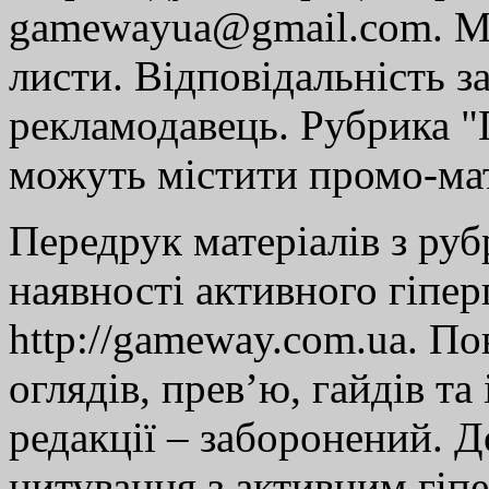
gamewayua@gmail.com. Ми
листи. Відповідальність за
рекламодавець. Рубрика "Г
можуть містити промо-мат
Передрук матеріалів з руб
наявності активного гіпе
http://gameway.com.ua. По
оглядів, прев’ю, гайдів та
редакції – заборонений. 
цитування з активним гіп