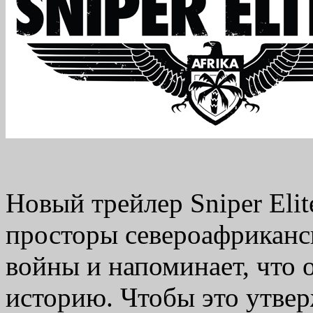
Новый трейлер Sniper Eli
просторы североафриканс
войны и напоминает, что 
историю. Чтобы это утве