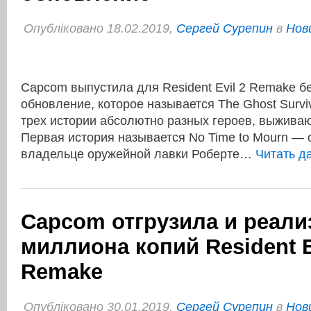
Опубліковано 18.02.2019,
Сергей Сурепин
в
Нов
Capcom выпустила для Resident Evil 2 Remake б
обновление, которое называется The Ghost Surviv
трех истории абсолютно разных героев, выживаю
Первая история называется No Time to Mourn — 
владельце оружейной лавки Роберте…
Читать д
Capcom отгрузила и реали
миллиона копий Resident E
Remake
Опубліковано 30.01.2019,
Сергей Сурепин
в
Нов