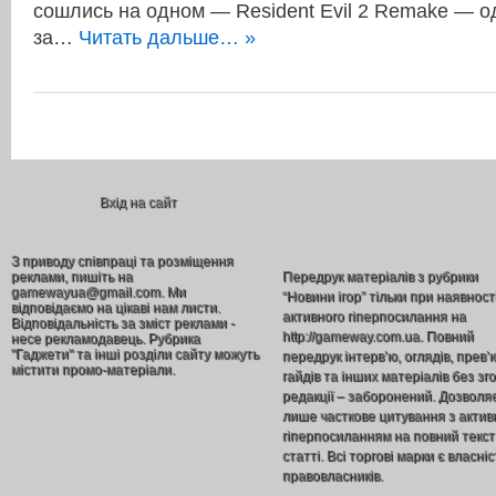
сошлись на одном — Resident Evil 2 Remake — о
за…
Читать дальше… »
Вхід на сайт
З приводу співпраці та розміщення
реклами, пишіть на
Передрук матеріалів з рубрики
gamewayua@gmail.com. Ми
“Новини ігор” тільки при наявност
відповідаємо на цікаві нам листи.
активного гіперпосилання на
Відповідальність за зміст реклами -
http://gameway.com.ua. Повний
несе рекламодавець. Рубрика
"Гаджети" та інші розділи сайту можуть
передрук інтерв’ю, оглядів, прев’
містити промо-матеріали.
гайдів та інших матеріалів без зг
редакції – заборонений. Дозволя
лише часткове цитування з акти
гіперпосиланням на повний текст
статті. Всі торгові марки є власніс
правовласників.