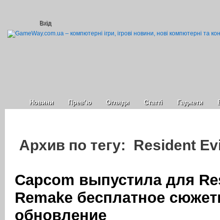
Вхід
Новини
Прев’ю
Огляди
Статті
Гаджети
Архив по тегу: Resident Ev
Capcom выпустила для Resi
Remake бесплатное сюжет
обновление