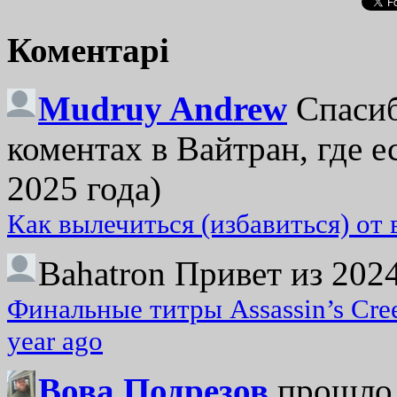
Коментарі
Mudruy Andrew
Спасиб
коментах в Вайтран, где е
2025 года)
Как вылечиться (избавиться) от
Bahatron
Привет из 2024
Финальные титры Assassin’s Cre
year ago
Вова Подрезов
прошло 