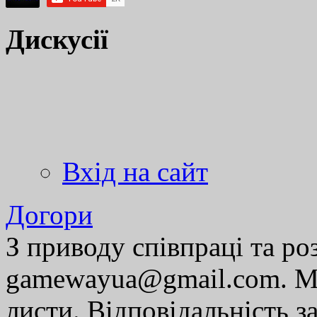
Дискусії
Вхід на сайт
Догори
З приводу співпраці та р
gamewayua@gmail.com. Ми
листи. Відповідальність за