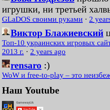
игрушки, ни третьей халвь
GLaDOS своими руками
·
2 year
Виктор Блажиевский
Топ-10 украинских игровых сайт
2013 г.
·
2 years ago
rensaro
:)
WoW и free-to-play – это неизбе
Наш Youtube