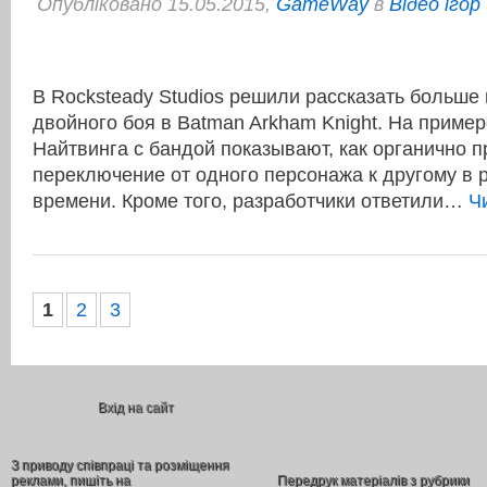
Опубліковано 15.05.2015,
GameWay
в
Відео ігор
В Rocksteady Studios решили рассказать больше
двойного боя в Batman Arkham Knight. На приме
Найтвинга с бандой показывают, как органично 
переключение от одного персонажа к другому в 
времени. Кроме того, разработчики ответили…
Ч
1
2
3
Вхід на сайт
З приводу співпраці та розміщення
реклами, пишіть на
Передрук матеріалів з рубрики