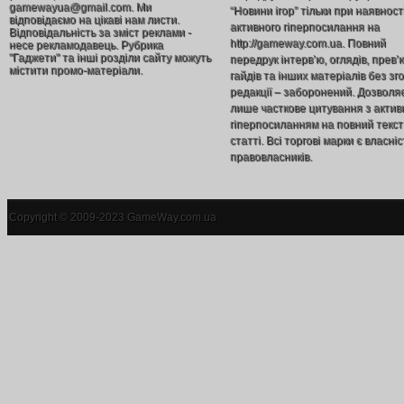
gamewayua@gmail.com. Ми
“Новини ігор” тільки при наявност
відповідаємо на цікаві нам листи.
активного гіперпосилання на
Відповідальність за зміст реклами -
http://gameway.com.ua. Повний
несе рекламодавець. Рубрика
"Гаджети" та інші розділи сайту можуть
передрук інтерв’ю, оглядів, прев’
містити промо-матеріали.
гайдів та інших матеріалів без зг
редакції – заборонений. Дозволя
лише часткове цитування з акти
гіперпосиланням на повний текст
статті. Всі торгові марки є власніс
правовласників.
Copyright © 2009-2023 GameWay.com.ua