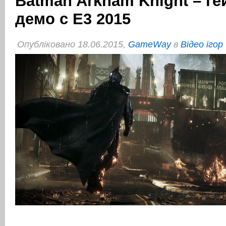
Batman Arkham Knight – г
демо с E3 2015
Опубліковано 18.06.2015,
GameWay
в
Відео ігор