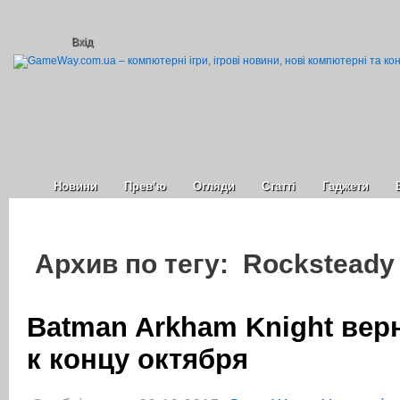
Вхід
Новини
Прев’ю
Огляди
Статті
Гаджети
Архив по тегу: Rocksteady
Batman Arkham Knight вер
к концу октября