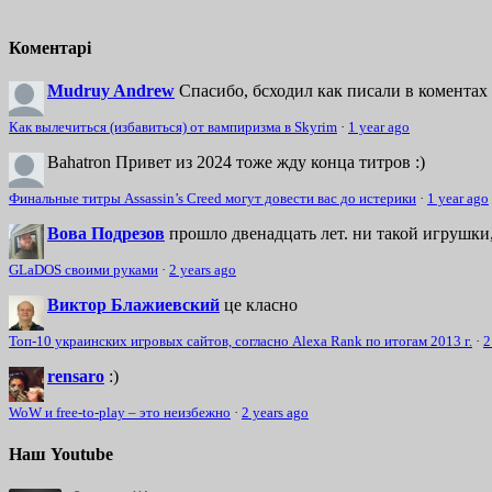
Коментарі
Mudruy Andrew
Спасибо, бсходил как писали в коментах 
Как вылечиться (избавиться) от вампиризма в Skyrim
·
1 year ago
Bahatron
Привет из 2024 тоже жду конца титров :)
Финальные титры Assassin’s Creed могут довести вас до истерики
·
1 year ago
Вова Подрезов
прошло двенадцать лет. ни такой игрушки,
GLaDOS своими руками
·
2 years ago
Виктор Блажиевский
це класно
Топ-10 украинских игровых сайтов, согласно Alexa Rank по итогам 2013 г.
·
2
rensaro
:)
WoW и free-to-play – это неизбежно
·
2 years ago
Наш Youtube