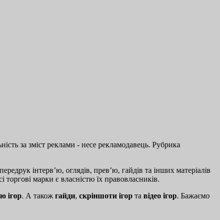
ість за зміст реклами - несе рекламодавець. Рубрика
ередрук інтерв’ю, оглядів, прев’ю, гайдів та інших матеріалів
і торгові марки є власністю їх правовласників.
ю ігор
. А також
гайди
,
скріншоти ігор
та
відео ігор
. Бажаємо