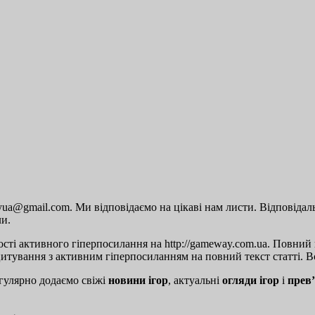
a@gmail.com. Ми відповідаємо на цікаві нам листи. Відповідальн
ли.
сті активного гіперпосилання на http://gameway.com.ua. Повний п
цитування з активним гіперпосиланням на повний текст статті. Вс
гулярно додаємо свіжі
новини ігор
, актуальні
огляди ігор
і
прев’