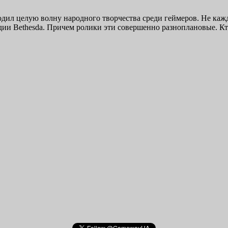
ородил целую волну народного творчества среди геймеров. Не к
дии Bethesda. Причем ролики эти совершенно разноплановые. 