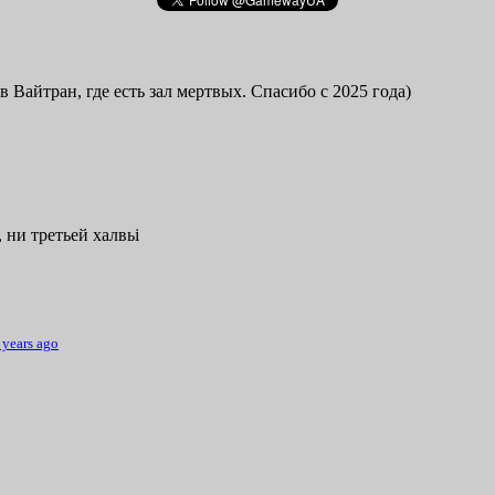
в Вайтран, где есть зал мертвых. Спасибо с 2025 года)
 ни третьей халвьі
 years ago