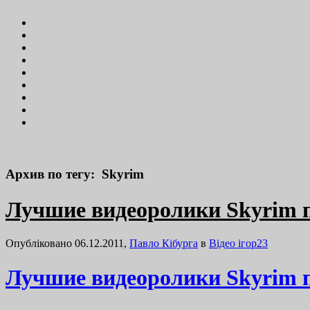
Архив по тегу: Skyrim
Лучшие видеоролики Skyrim 
Опубліковано 06.12.2011,
Павло Кібурга
в
Відео ігор
23
Лучшие видеоролики Skyrim 