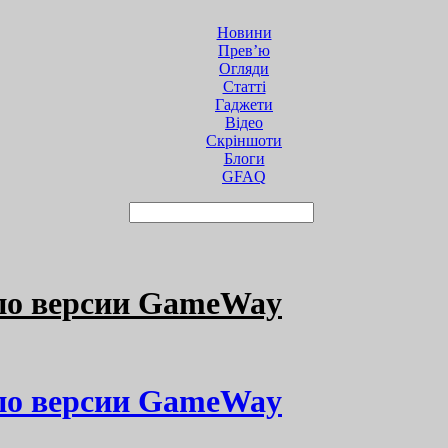
Новини
Прев’ю
Огляди
Статті
Гаджети
Відео
Cкріншоти
Блоги
GFAQ
по версии GameWay
по версии GameWay