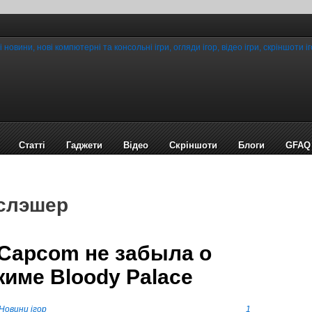
Статті
Гаджети
Відео
Cкріншоти
Блоги
GFAQ
 слэшер
– Capcom не забыла о
име Bloody Palace
Новини ігор
1