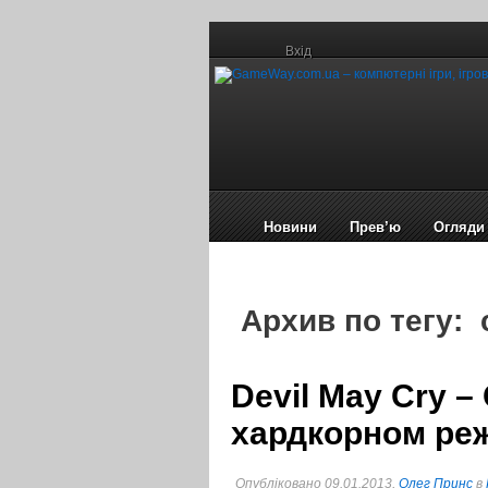
Вхід
Новини
Прев’ю
Огляди
Архив по тегу:
Devil May Cry 
хардкорном реж
Опубліковано 09.01.2013,
Олег Принс
в