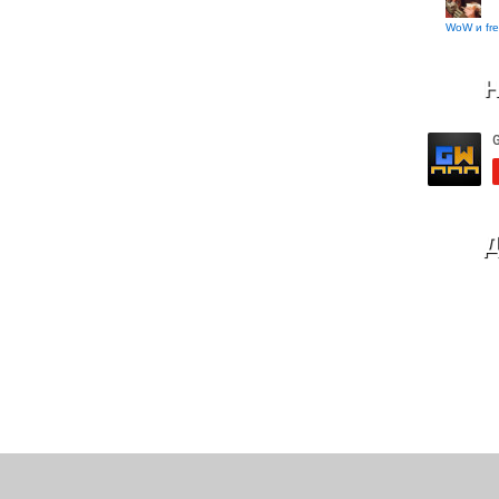
WoW и fre
Н
Д