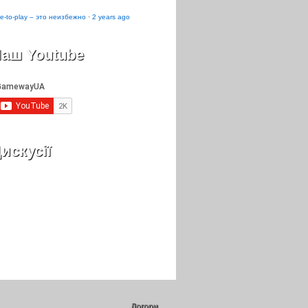
e-to-play – это неизбежно
·
2 years ago
аш Youtube
искусії
Догори