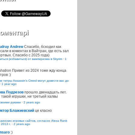
оментарі
udruy Andrew
Спасибо, бсходил как
сали в коментах в Вайтран, где есть зал
ртвых. Спасибо с 2025 года)
иться (избавиться) от вампиризма в Skyrim
·
1
ahatron
Привет из 2024 тоже жду конца
тров :)
 титры Assassin’s Creed могут довести вас до
·
1 year ago
ова Подрезов
прошло двенадцать лет.
 такой игрушки, ни третьей халвьі
воими руками
·
2 years ago
иктор Блажиевский
це класно
раинских игровых сайтов, согласно Alexa Rank
 2013 г.
·
2 years ago
nsaro
:)