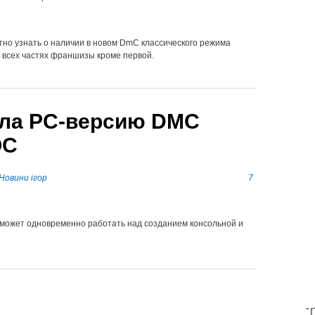
тно узнать о наличии в новом DmC классического режима
о всех частях франшизы кроме первой.
ла PC-версию DMC
OC
Новини ігор
7
 может одновременно работать над созданием консольной и
T