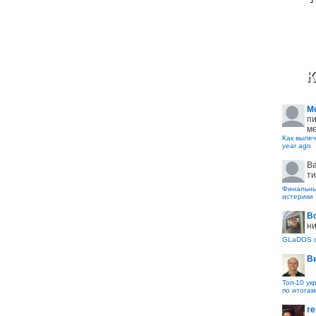
К
M
пи
ме
Как вылеч
year ago
B
ти
Финальные
истерики
В
ни
GLaDOS с
В
Топ-10 ук
по итогам
re