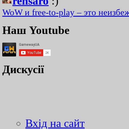
rensaro
:)
WoW и free-to-play – это неизбе
Наш Youtube
Дискусії
Вхід на сайт