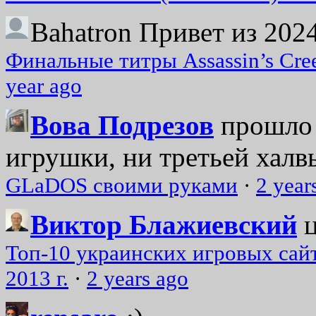
Bahatron
Привет из 2024
Финальные титры Assassin’s Cre
year ago
Вова Подрезов
прошло 
игрушки, ни третьей халвь
GLaDOS своими руками
·
2 year
Виктор Блажиевский
Топ-10 украинских игровых сайт
2013 г.
·
2 years ago