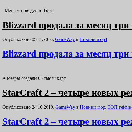
Меняет поведение Тора
Blizzard продала за месяц три
Опубліковано 05.11.2010,
GameWay
в
Новини ігор
4
Blizzard продала за месяц три
А юзеры создали 65 тысяч карт
StarCraft 2 – четыре новых р
Опубліковано 24.10.2010,
GameWay
в
Новини ігор
,
ТОП-геймн
StarCraft 2 – четыре новых р