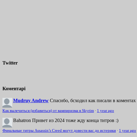
Twitter
Коментарі
Mudruy Andrew
Спасибо, бсходил как писали в коментах 
Как вылечиться (избавиться) от вампиризма в Skyrim
·
1 year ago
Bahatron
Привет из 2024 тоже жду конца титров :)
Финальные титры Assassin’s Creed могут довести вас до истерики
·
1 year ago