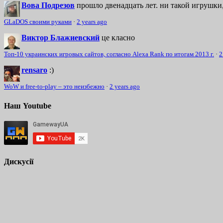
Вова Подрезов
прошло двенадцать лет. ни такой игрушки,
GLaDOS своими руками
·
2 years ago
Виктор Блажиевский
це класно
Топ-10 украинских игровых сайтов, согласно Alexa Rank по итогам 2013 г.
·
2
rensaro
:)
WoW и free-to-play – это неизбежно
·
2 years ago
Наш Youtube
Дискусії