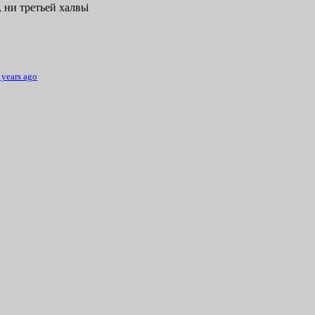
 ни третьей халвьі
 years ago