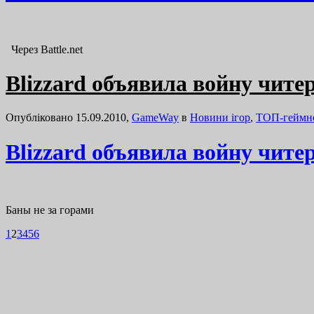
Через Battle.net
Blizzard объявила войну читер
Опубліковано 15.09.2010,
GameWay
в
Новини ігор
,
ТОП-геймн
Blizzard объявила войну читер
Баны не за горами
1
2
3
4
5
6