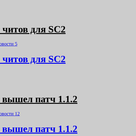
и читов для SC2
овости
5
и читов для SC2
y вышел патч 1.1.2
овости
12
y вышел патч 1.1.2