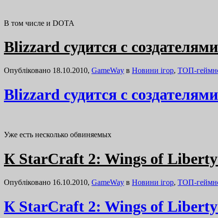
В том числе и DOTA
Blizzard судится с создателям
Опубліковано 18.10.2010,
GameWay
в
Новини ігор
,
ТОП-геймн
Blizzard судится с создателям
Уже есть несколько обвиняемых
К StarCraft 2: Wings of Libert
Опубліковано 16.10.2010,
GameWay
в
Новини ігор
,
ТОП-геймн
К StarCraft 2: Wings of Libert