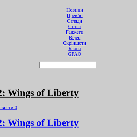
Новини
Прев’ю
Огляди
Статті
Гаджети
Відео
Cкріншоти
Блоги
GFAQ
: Wings of Liberty
овости
0
: Wings of Liberty