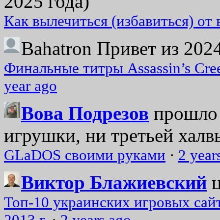
2025 года)
Как вылечиться (избавиться) от
Bahatron
Привет из 2024
Финальные титры Assassin’s Cre
year ago
Вова Подрезов
прошло 
игрушки, ни третьей халвь
GLaDOS своими руками
·
2 year
Виктор Блажиевский
Топ-10 украинских игровых сайт
2013 г.
·
2 years ago