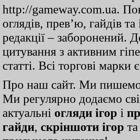
http://gameway.com.ua. По
оглядів, прев’ю, гайдів та
редакції – заборонений. 
цитування з активним гіп
статті. Всі торгові марки 
Про наш сайт. Ми пишем
Ми регулярно додаємо св
актуальні
огляди ігор
і
пр
гайди
,
скріншоти ігор
т