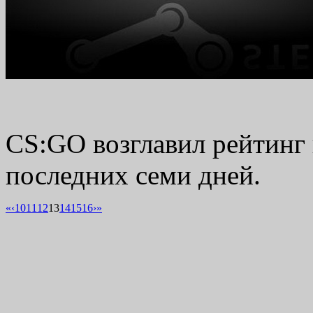
CS:GO возглавил рейтинг 
последних семи дней.
«
‹
10
11
12
13
14
15
16
›
»