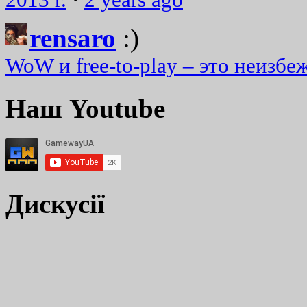
rensaro
:)
WoW и free-to-play – это неизбе
Наш Youtube
Дискусії