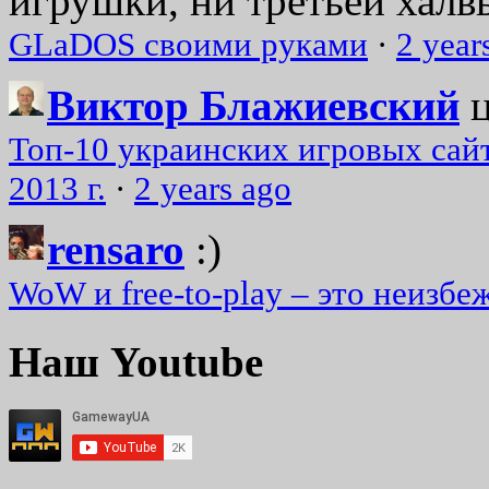
игрушки, ни третьей халвь
GLaDOS своими руками
·
2 year
Виктор Блажиевский
Топ-10 украинских игровых сайт
2013 г.
·
2 years ago
rensaro
:)
WoW и free-to-play – это неизбе
Наш Youtube