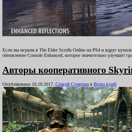
Если вы играли в The Elder Scrolls Online на PS4 и вдруг купи
обновление Console Enhanced, которое значительно улучшит 
Авторы кооперативного Skyrim
Опубліковано 16.10.2017,
Сергей Сурепин
в
Відео ігор
0