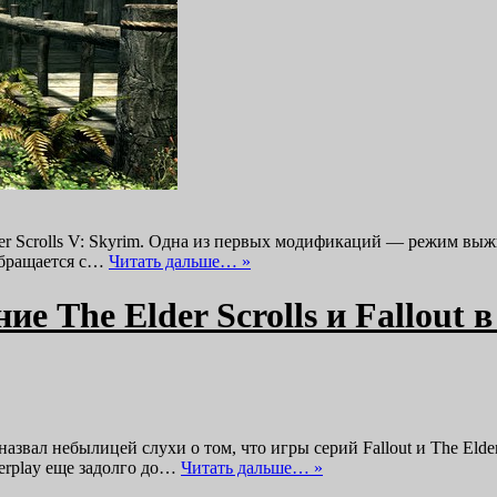
der Scrolls V: Skyrim. Одна из первых модификаций — режим выжив
обращается с…
Читать дальше… »
ие The Elder Scrolls и Fallout 
звал небылицей слухи о том, что игры серий Fallout и The Elde
terplay еще задолго до…
Читать дальше… »