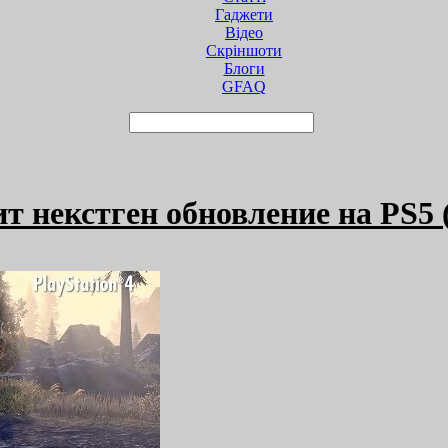
Гаджети
Відео
Cкріншоти
Блоги
GFAQ
чит некстген обновление на PS5