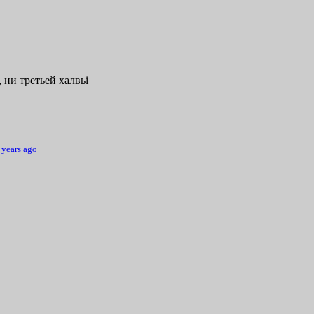
 ни третьей халвьі
 years ago