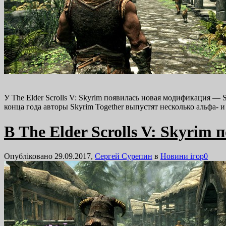
У The Elder Scrolls V: Skyrim появилась новая модификация — 
конца года авторы Skyrim Together выпустят несколько альфа
В The Elder Scrolls V: Skyri
Опубліковано 29.09.2017,
Сергей Сурепин
в
Новини ігор
0