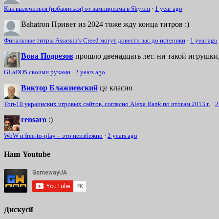
Как вылечиться (избавиться) от вампиризма в Skyrim
·
1 year ago
Bahatron
Привет из 2024 тоже жду конца титров :)
Финальные титры Assassin’s Creed могут довести вас до истерики
·
1 year ago
Вова Подрезов
прошло двенадцать лет. ни такой игрушки,
GLaDOS своими руками
·
2 years ago
Виктор Блажиевский
це класно
Топ-10 украинских игровых сайтов, согласно Alexa Rank по итогам 2013 г.
·
2
rensaro
:)
WoW и free-to-play – это неизбежно
·
2 years ago
Наш Youtube
Дискусії