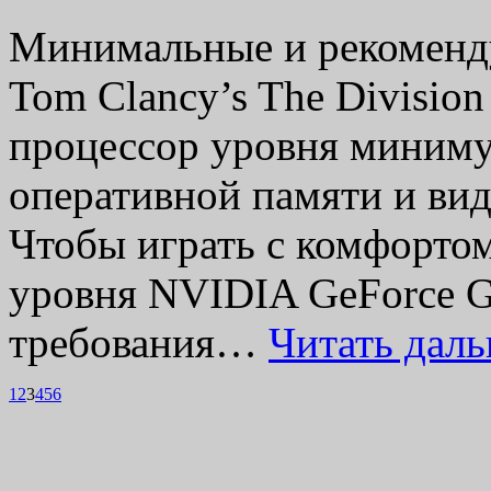
Минимальные и рекоменд
Tom Clancy’s The Division
процессор уровня минимум
оперативной памяти и ви
Чтобы играть с комфортом
уровня NVIDIA GeForce 
требования…
Читать дал
1
2
3
4
5
6