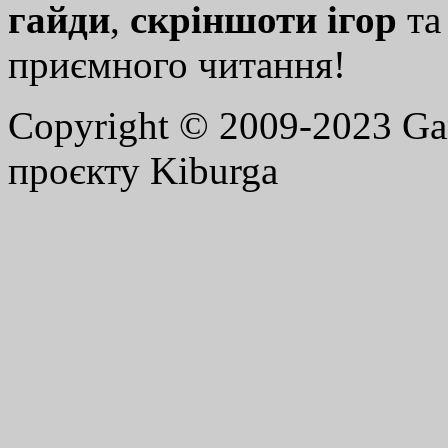
гайди
,
скріншоти ігор
т
приємного читання!
Copyright © 2009-2023 G
проєкту Kiburga