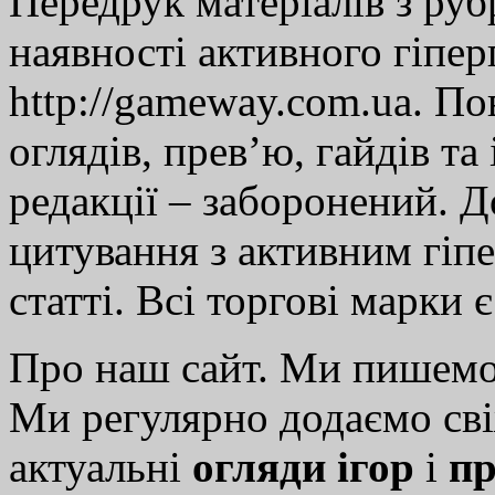
Передрук матеріалів з руб
наявності активного гіпе
http://gameway.com.ua. По
оглядів, прев’ю, гайдів та
редакції – заборонений. 
цитування з активним гіп
статті. Всі торгові марки 
Про наш сайт. Ми пишем
Ми регулярно додаємо св
актуальні
огляди ігор
і
пр