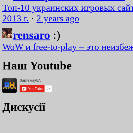
Топ-10 украинских игровых сайт
2013 г.
·
2 years ago
rensaro
:)
WoW и free-to-play – это неизбе
Наш Youtube
Дискусії