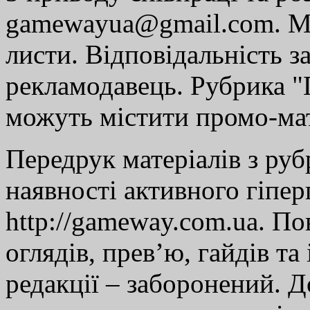
gamewayua@gmail.com. Ми
листи. Відповідальність за
рекламодавець. Рубрика "Г
можуть містити промо-мат
Передрук матеріалів з руб
наявності активного гіпе
http://gameway.com.ua. По
оглядів, прев’ю, гайдів та
редакції – заборонений. 