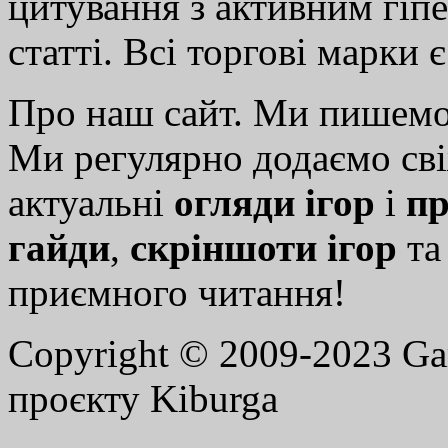
цитування з активним гіп
статті. Всі торгові марки 
Про наш сайт. Ми пишем
Ми регулярно додаємо св
актуальні
огляди ігор
і
пр
гайди
,
скріншоти ігор
т
приємного читання!
Copyright © 2009-2023 G
проєкту Kiburga