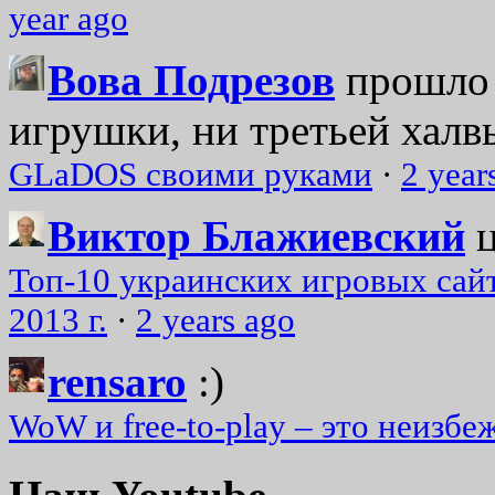
year ago
Вова Подрезов
прошло 
игрушки, ни третьей халвь
GLaDOS своими руками
·
2 year
Виктор Блажиевский
Топ-10 украинских игровых сайт
2013 г.
·
2 years ago
rensaro
:)
WoW и free-to-play – это неизбе