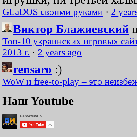
GLaDOS своими руками
·
2 year
Виктор Блажиевский
Топ-10 украинских игровых сайт
2013 г.
·
2 years ago
rensaro
:)
WoW и free-to-play – это неизбе
Наш Youtube