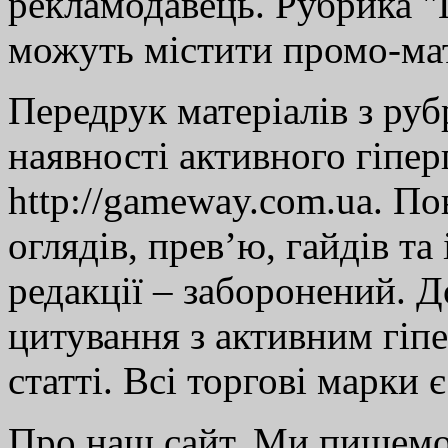
рекламодавець. Рубрика "Г
можуть містити промо-мат
Передрук матеріалів з руб
наявності активного гіпе
http://gameway.com.ua. По
оглядів, прев’ю, гайдів та
редакції – заборонений. 
цитування з активним гіп
статті. Всі торгові марки 
Про наш сайт. Ми пишем