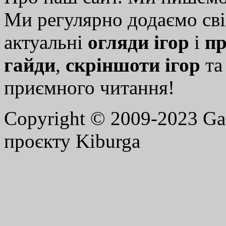
Ми регулярно додаємо св
актуальні
огляди ігор
і
пр
гайди
,
скріншоти ігор
т
приємного читання!
Copyright © 2009-2023 G
проєкту Kiburga