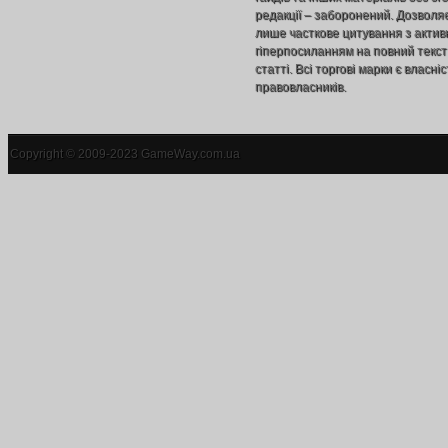
редакції – заборонений. Дозволя
лише часткове цитування з акти
гіперпосиланням на повний текст
статті. Всі торгові марки є власніс
правовласників.
Copyright © 2009-2023 GameWay.com.ua