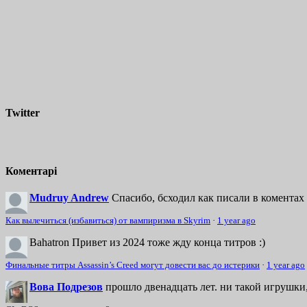
Twitter
Коментарі
Mudruy Andrew
Спасибо, бсходил как писали в коментах 
Как вылечиться (избавиться) от вампиризма в Skyrim
·
1 year ago
Bahatron
Привет из 2024 тоже жду конца титров :)
Финальные титры Assassin’s Creed могут довести вас до истерики
·
1 year ago
Вова Подрезов
прошло двенадцать лет. ни такой игрушки,