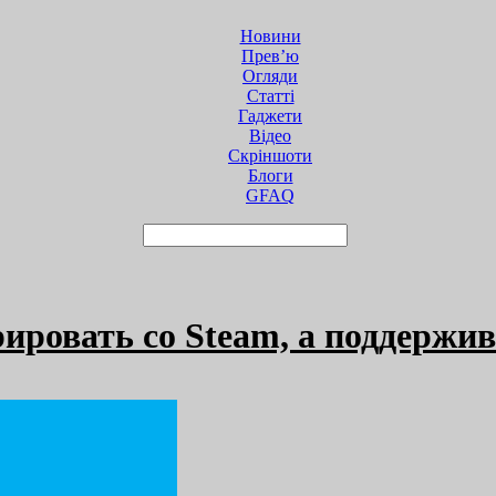
Новини
Прев’ю
Огляди
Статті
Гаджети
Відео
Cкріншоти
Блоги
GFAQ
рировать со Steam, а поддержив