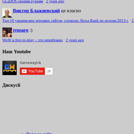
GLaDOS своими руками
·
2 years ago
Виктор Блажиевский
це класно
Топ-10 украинских игровых сайтов, согласно Alexa Rank по итогам 2013 г.
·
2
rensaro
:)
WoW и free-to-play – это неизбежно
·
2 years ago
Наш Youtube
Дискусії