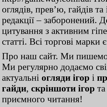
оглядів, прев’ю, гайдів та
редакції – заборонений. 
цитування з активним гіп
статті. Всі торгові марки 
Про наш сайт. Ми пишем
Ми регулярно додаємо св
актуальні
огляди ігор
і
пр
гайди
,
скріншоти ігор
т
приємного читання!