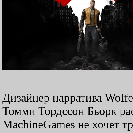
Дизайнер нарратива Wolfen
Томми Тордссон Бьорк рас
MachineGames не хочет тр