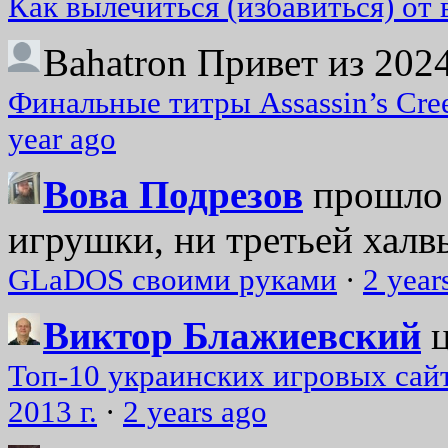
Как вылечиться (избавиться) от
Bahatron
Привет из 2024
Финальные титры Assassin’s Cre
year ago
Вова Подрезов
прошло 
игрушки, ни третьей халвь
GLaDOS своими руками
·
2 year
Виктор Блажиевский
Топ-10 украинских игровых сайт
2013 г.
·
2 years ago