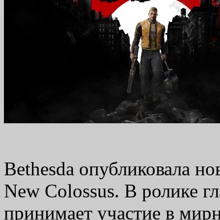
Bethesda опубликовала нов
New Colossus. В ролике г
принимает участие в мир