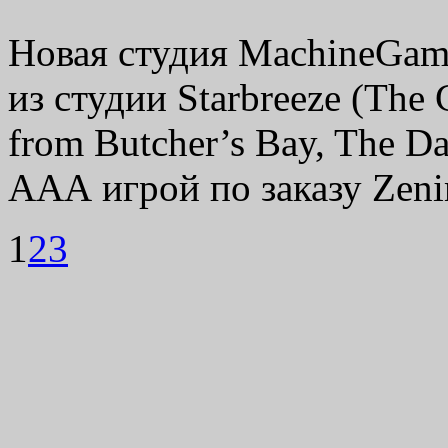
Новая студия MachineGam
из студии Starbreeze (The 
from Butcher’s Bay, The D
ААА игрой по заказу Zen
1
2
3