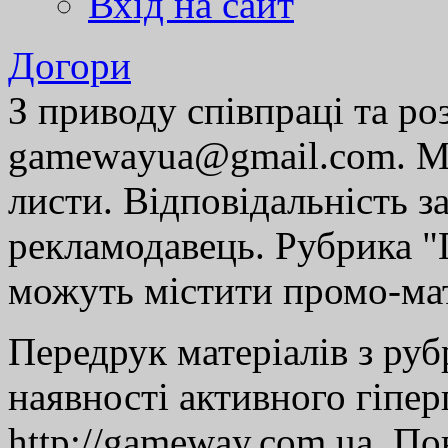
Вхід на сайт
Догори
З приводу співпраці та р
gamewayua@gmail.com. Ми
листи. Відповідальність за
рекламодавець. Рубрика "Г
можуть містити промо-мат
Передрук матеріалів з руб
наявності активного гіпе
http://gameway.com.ua. По