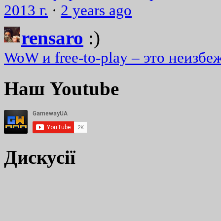
2013 г.
·
2 years ago
rensaro
:)
WoW и free-to-play – это неизбе
Наш Youtube
Дискусії