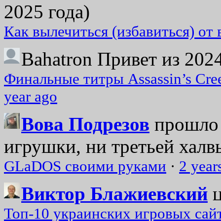
2025 года)
Как вылечиться (избавиться) от
Bahatron
Привет из 2024
Финальные титры Assassin’s Cre
year ago
Вова Подрезов
прошло 
игрушки, ни третьей халвь
GLaDOS своими руками
·
2 year
Виктор Блажиевский
Топ-10 украинских игровых сайт