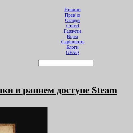
Новини
Прев’ю
Огляди
Статті
Гаджети
Відео
Cкріншоти
Блоги
GFAQ
упки в раннем доступе Steam