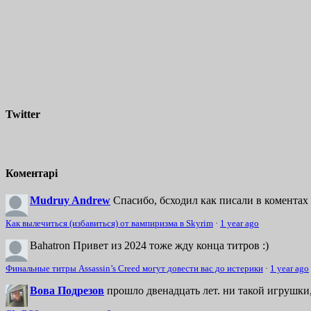
Twitter
Коментарі
Mudruy Andrew
Спасибо, бсходил как писали в коментах 
Как вылечиться (избавиться) от вампиризма в Skyrim
·
1 year ago
Bahatron
Привет из 2024 тоже жду конца титров :)
Финальные титры Assassin’s Creed могут довести вас до истерики
·
1 year ago
Вова Подрезов
прошло двенадцать лет. ни такой игрушки,