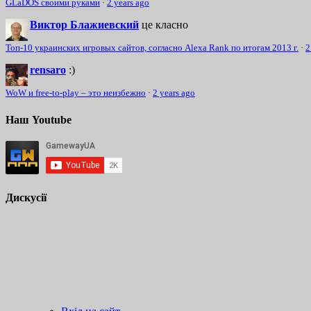
GLaDOS своими руками
·
2 years ago
Виктор Блажиевский
це класно
Топ-10 украинских игровых сайтов, согласно Alexa Rank по итогам 2013 г.
·
2
rensaro
:)
WoW и free-to-play – это неизбежно
·
2 years ago
Наш Youtube
Дискусії