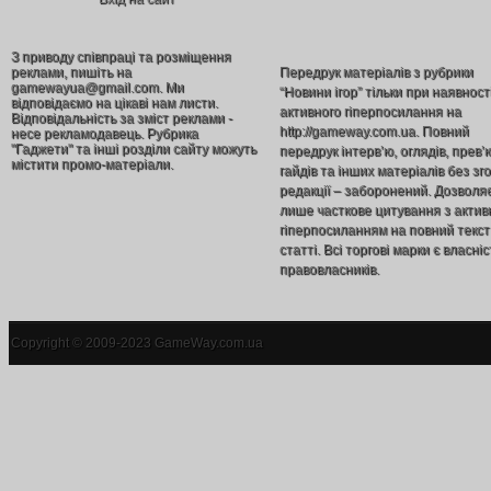
З приводу співпраці та розміщення
реклами, пишіть на
Передрук матеріалів з рубрики
gamewayua@gmail.com. Ми
“Новини ігор” тільки при наявност
відповідаємо на цікаві нам листи.
активного гіперпосилання на
Відповідальність за зміст реклами -
http://gameway.com.ua. Повний
несе рекламодавець. Рубрика
"Гаджети" та інші розділи сайту можуть
передрук інтерв’ю, оглядів, прев’
містити промо-матеріали.
гайдів та інших матеріалів без зг
редакції – заборонений. Дозволя
лише часткове цитування з акти
гіперпосиланням на повний текст
статті. Всі торгові марки є власніс
правовласників.
Copyright © 2009-2023 GameWay.com.ua