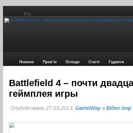
Вхід
Новини
Прев’ю
Огляди
Статті
Гаджети
Battlefield 4 – почти двадц
геймплея игры
Опубліковано 27.03.2013,
GameWay
в
Відео ігор