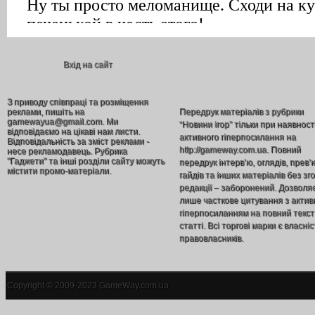
Вхід на сайт
З приводу співпраці та розміщення
реклами, пишіть на
Передрук матеріалів з рубрики
gamewayua@gmail.com. Ми
“Новини ігор” тільки при наявност
відповідаємо на цікаві нам листи.
активного гіперпосилання на
Відповідальність за зміст реклами -
http://gameway.com.ua. Повний
несе рекламодавець. Рубрика
"Гаджети" та інші розділи сайту можуть
передрук інтерв’ю, оглядів, прев’
містити промо-матеріали.
гайдів та інших матеріалів без зг
редакції – заборонений. Дозволя
лише часткове цитування з акти
гіперпосиланням на повний текст
статті. Всі торгові марки є власніс
правовласників.
Copyright © 2009-2023 GameWay.com.ua