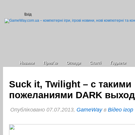
Вхід
Новини
Прев’ю
Огляди
Статті
Гаджети
Suck it, Twilight – с такими
пожеланиями DARK выходи
Опубліковано 07.07.2013,
GameWay
в
Відео ігор