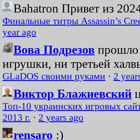
Bahatron
Привет из 2024
Финальные титры Assassin’s Cre
year ago
Вова Подрезов
прошло 
игрушки, ни третьей халвь
GLaDOS своими руками
·
2 year
Виктор Блажиевский
Топ-10 украинских игровых сайт
2013 г.
·
2 years ago
rensaro
:)