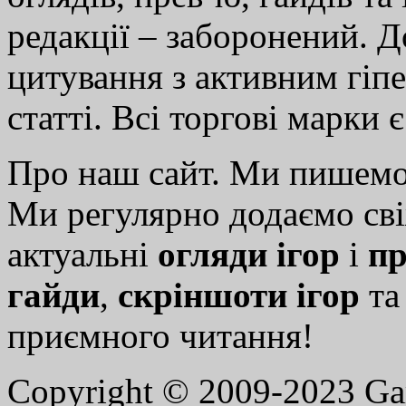
редакції – заборонений. 
цитування з активним гіп
статті. Всі торгові марки 
Про наш сайт. Ми пишем
Ми регулярно додаємо св
актуальні
огляди ігор
і
пр
гайди
,
скріншоти ігор
т
приємного читання!
Copyright © 2009-2023 G