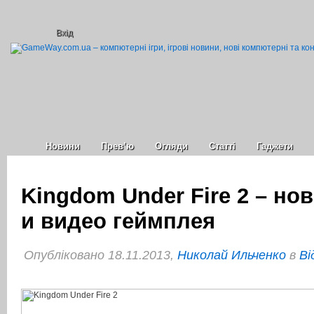
Вхід
Новини
Прев’ю
Огляди
Статті
Гаджети
Kingdom Under Fire 2 – но
и видео геймплея
Опубліковано 18.11.2013,
Николай Ильченко
в
Ві