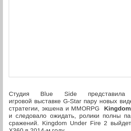
Студия Blue Side представила
игровой выставке G-Star пару новых вид
стратегии, экшена и MMORPG
Kingdom 
и следовало ожидать, ролики полны п
сражений. Kingdom Under Fire 2 выйде
X360 в 2014-м году.