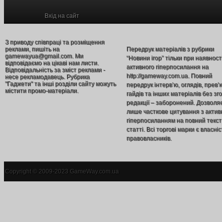
Вхід на сайт
З приводу співпраці та розміщення
реклами, пишіть на
Передрук матеріалів з рубрики
gamewayua@gmail.com. Ми
“Новини ігор” тільки при наявност
відповідаємо на цікаві нам листи.
активного гіперпосилання на
Відповідальність за зміст реклами -
http://gameway.com.ua. Повний
несе рекламодавець. Рубрика
"Гаджети" та інші розділи сайту можуть
передрук інтерв’ю, оглядів, прев’
містити промо-матеріали.
гайдів та інших матеріалів без зг
редакції – заборонений. Дозволя
лише часткове цитування з акти
гіперпосиланням на повний текст
статті. Всі торгові марки є власніс
правовласників.
Copyright © 2009-2023 GameWay.com.ua