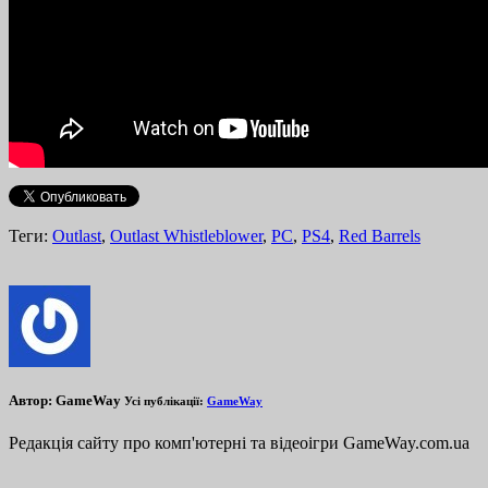
Теги:
Outlast
,
Outlast Whistleblower
,
PC
,
PS4
,
Red Barrels
Автор:
GameWay
Усі публікації:
GameWay
Редакція сайту про комп'ютерні та відеоігри GameWay.com.ua