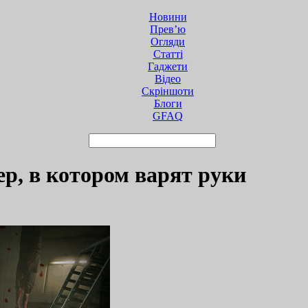
Новини
Прев’ю
Огляди
Статті
Гаджети
Відео
Cкріншоти
Блоги
GFAQ
лер, в котором варят руки