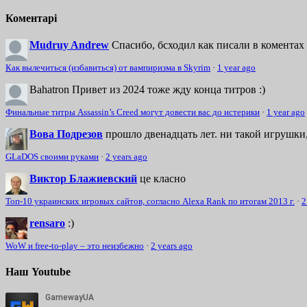
Коментарі
Mudruy Andrew
Спасибо, бсходил как писали в коментах 
Как вылечиться (избавиться) от вампиризма в Skyrim
·
1 year ago
Bahatron
Привет из 2024 тоже жду конца титров :)
Финальные титры Assassin’s Creed могут довести вас до истерики
·
1 year ago
Вова Подрезов
прошло двенадцать лет. ни такой игрушки,
GLaDOS своими руками
·
2 years ago
Виктор Блажиевский
це класно
Топ-10 украинских игровых сайтов, согласно Alexa Rank по итогам 2013 г.
·
2
rensaro
:)
WoW и free-to-play – это неизбежно
·
2 years ago
Наш Youtube