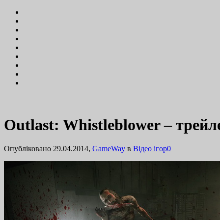
Outlast: Whistleblower – трей
Опубліковано 29.04.2014,
GameWay
в
Відео ігор
0