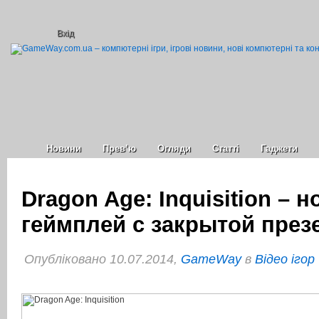
Вхід
Новини
Прев’ю
Огляди
Статті
Гаджети
Dragon Age: Inquisition – 
геймплей с закрытой през
Опубліковано 10.07.2014,
GameWay
в
Відео ігор