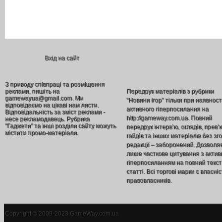
Вхід на сайт
З приводу співпраці та розміщення
реклами, пишіть на
Передрук матеріалів з рубрики
gamewayua@gmail.com. Ми
“Новини ігор” тільки при наявност
відповідаємо на цікаві нам листи.
активного гіперпосилання на
Відповідальність за зміст реклами -
http://gameway.com.ua. Повний
несе рекламодавець. Рубрика
"Гаджети" та інші розділи сайту можуть
передрук інтерв’ю, оглядів, прев’
містити промо-матеріали.
гайдів та інших матеріалів без зг
редакції – заборонений. Дозволя
лише часткове цитування з акти
гіперпосиланням на повний текст
статті. Всі торгові марки є власніс
правовласників.
Copyright © 2009-2023 GameWay.com.ua