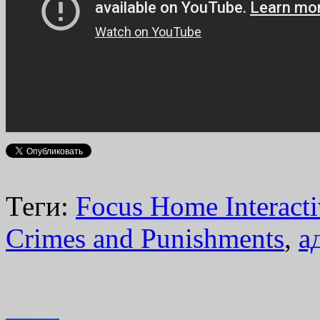
Теги:
Focus Home Interacti
Crimes and Punishments
,
а