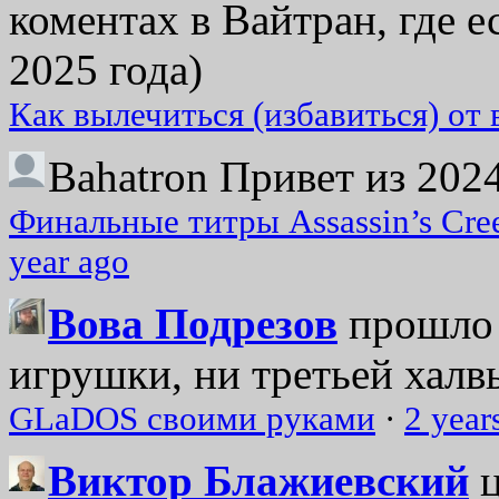
коментах в Вайтран, где е
2025 года)
Как вылечиться (избавиться) от
Bahatron
Привет из 2024
Финальные титры Assassin’s Cre
year ago
Вова Подрезов
прошло 
игрушки, ни третьей халвь
GLaDOS своими руками
·
2 year
Виктор Блажиевский