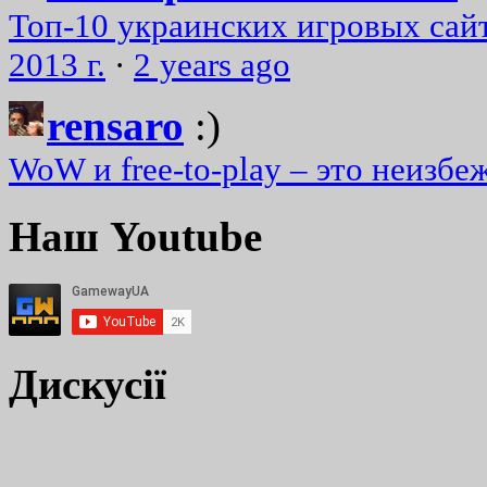
Топ-10 украинских игровых сайт
2013 г.
·
2 years ago
rensaro
:)
WoW и free-to-play – это неизбе
Наш Youtube
Дискусії