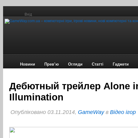
Вхід
Новини
Прев’ю
Огляди
Статті
Гаджети
Дебютный трейлер Alone in
Illumination
Опубліковано 03.11.2014,
GameWay
в
Відео ігор