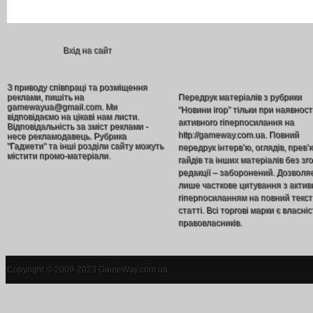
Вхід на сайт
З приводу співпраці та розміщення
реклами, пишіть на
Передрук матеріалів з рубрики
gamewayua@gmail.com. Ми
“Новини ігор” тільки при наявност
відповідаємо на цікаві нам листи.
активного гіперпосилання на
Відповідальність за зміст реклами -
http://gameway.com.ua. Повний
несе рекламодавець. Рубрика
"Гаджети" та інші розділи сайту можуть
передрук інтерв’ю, оглядів, прев’
містити промо-матеріали.
гайдів та інших матеріалів без зг
редакції – заборонений. Дозволя
лише часткове цитування з акти
гіперпосиланням на повний текст
статті. Всі торгові марки є власніс
правовласників.
Copyright © 2009-2023 GameWay.com.ua