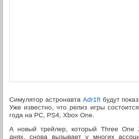
Симулятор астронавта
Adr1ft
будут показ
Уже известно, что релиз игры состоится
года на PC, PS4, Xbox One.
А новый трейлер, который Three One 
днях, снова вызывает у многих ассо