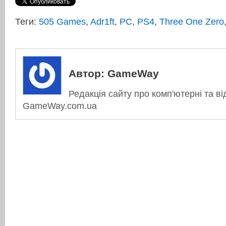
Теги:
505 Games
,
Adr1ft
,
PC
,
PS4
,
Three One Zero
Автор:
GameWay
Редакція сайту про комп'ютерні та ві
GameWay.com.ua