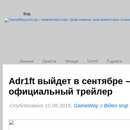
Вхід
Новини
Прев’ю
Огляди
Статті
Гаджети
Adr1ft выйдет в сентябре 
официальный трейлер
Опубліковано 10.06.2015,
GameWay
в
Відео ігор