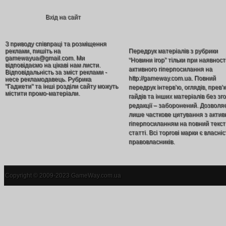
Вхід на сайт
З приводу співпраці та розміщення
реклами, пишіть на
Передрук матеріалів з рубрики
gamewayua@gmail.com. Ми
“Новини ігор” тільки при наявност
відповідаємо на цікаві нам листи.
активного гіперпосилання на
Відповідальність за зміст реклами -
http://gameway.com.ua. Повний
несе рекламодавець. Рубрика
"Гаджети" та інші розділи сайту можуть
передрук інтерв’ю, оглядів, прев’
містити промо-матеріали.
гайдів та інших матеріалів без зг
редакції – заборонений. Дозволя
лише часткове цитування з акти
гіперпосиланням на повний текст
статті. Всі торгові марки є власніс
правовласників.
Copyright © 2009-2023 GameWay.com.ua