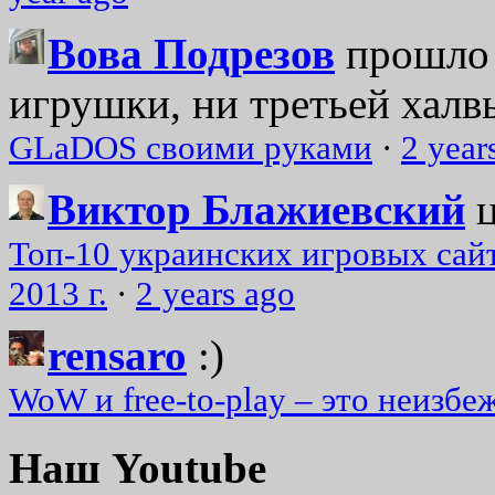
Вова Подрезов
прошло 
игрушки, ни третьей халвь
GLaDOS своими руками
·
2 year
Виктор Блажиевский
Топ-10 украинских игровых сайт
2013 г.
·
2 years ago
rensaro
:)
WoW и free-to-play – это неизбе
Наш Youtube