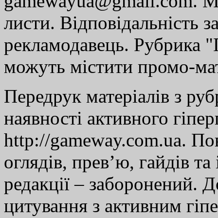
gamewayua@gmail.com. Ми
листи. Відповідальність за
рекламодавець. Рубрика "Г
можуть містити промо-мат
Передрук матеріалів з руб
наявності активного гіпе
http://gameway.com.ua. По
оглядів, прев’ю, гайдів та
редакції – заборонений. 
цитування з активним гіп