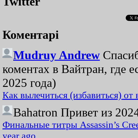
Twitter
Коментарі
Mudruy Andrew
Спасиб
коментах в Вайтран, где е
2025 года)
Как вылечиться (избавиться) от
Bahatron
Привет из 2024
Финальные титры Assassin’s Cre
year ago