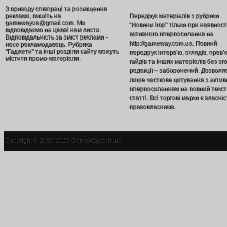
З приводу співпраці та розміщення
реклами, пишіть на
Передрук матеріалів з рубрики
gamewayua@gmail.com. Ми
“Новини ігор” тільки при наявност
відповідаємо на цікаві нам листи.
активного гіперпосилання на
Відповідальність за зміст реклами -
http://gameway.com.ua. Повний
несе рекламодавець. Рубрика
"Гаджети" та інші розділи сайту можуть
передрук інтерв’ю, оглядів, прев’
містити промо-матеріали.
гайдів та інших матеріалів без зг
редакції – заборонений. Дозволя
лише часткове цитування з акти
гіперпосиланням на повний текст
статті. Всі торгові марки є власніс
правовласників.
Copyright © 2009-2023 GameWay.com.ua