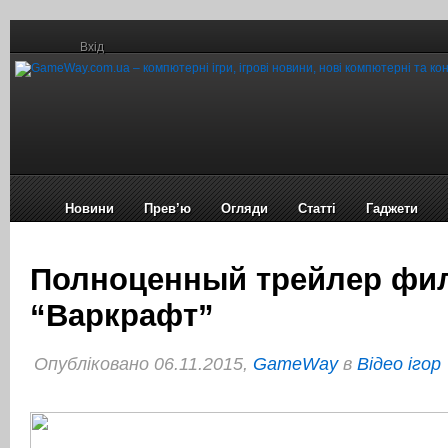
Вхід
Новини
Прев’ю
Огляди
Статті
Гаджети
Полноценный трейлер фи
“Варкрафт”
Опубліковано 06.11.2015,
GameWay
в
Відео ігор