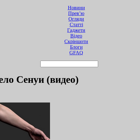
Новини
Прев’ю
Огляди
Статті
Гаджети
Відео
Cкріншоти
Блоги
GFAQ
тело Сенуи (видео)