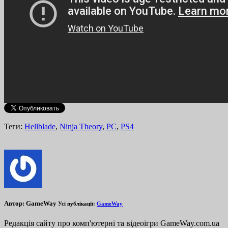
Теги:
Hellblade
,
Ninja Theory
,
PC
,
PS4
Автор:
GameWay
Усі публікації:
GameWay
Редакція сайту про комп'ютерні та відеоігри GameWay.com.ua