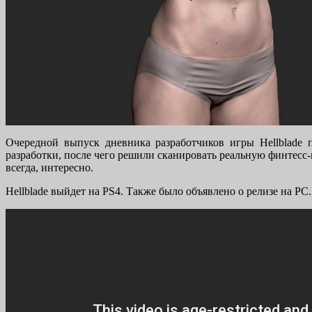
Очередной выпуск дневника разработчиков игры Hellblade п
разработки, после чего решили сканировать реальную финтес
всегда, интересно.
Hellblade выйдет на PS4. Также было объявлено о релизе на PC.