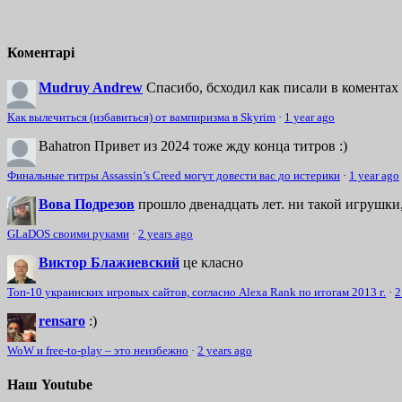
Коментарі
Mudruy Andrew
Спасибо, бсходил как писали в коментах 
Как вылечиться (избавиться) от вампиризма в Skyrim
·
1 year ago
Bahatron
Привет из 2024 тоже жду конца титров :)
Финальные титры Assassin’s Creed могут довести вас до истерики
·
1 year ago
Вова Подрезов
прошло двенадцать лет. ни такой игрушки,
GLaDOS своими руками
·
2 years ago
Виктор Блажиевский
це класно
Топ-10 украинских игровых сайтов, согласно Alexa Rank по итогам 2013 г.
·
2
rensaro
:)
WoW и free-to-play – это неизбежно
·
2 years ago
Наш Youtube