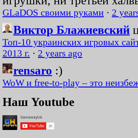
игрушки, ни третьей халвь
GLaDOS своими руками
·
2 year
Виктор Блажиевский
Топ-10 украинских игровых сайт
2013 г.
·
2 years ago
rensaro
:)
WoW и free-to-play – это неизбе
Наш Youtube