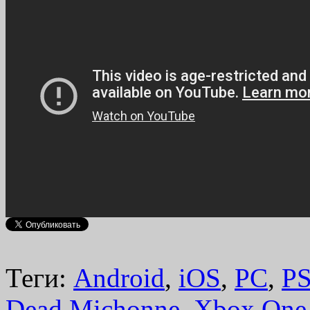
Теги:
Android
,
iOS
,
PC
,
P
Dead Michonne
,
Xbox One