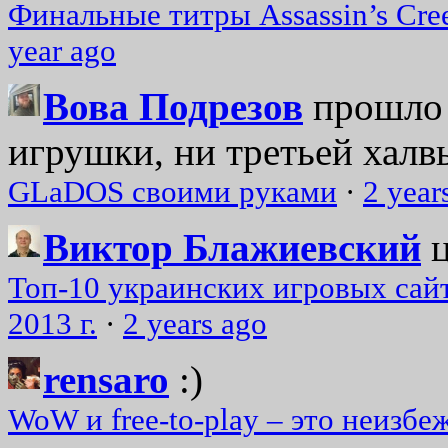
Финальные титры Assassin’s Cre
year ago
Вова Подрезов
прошло 
игрушки, ни третьей халвь
GLaDOS своими руками
·
2 year
Виктор Блажиевский
Топ-10 украинских игровых сайт
2013 г.
·
2 years ago
rensaro
:)
WoW и free-to-play – это неизбе