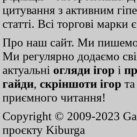
цитування з активним гіп
статті. Всі торгові марки 
Про наш сайт. Ми пишем
Ми регулярно додаємо св
актуальні
огляди ігор
і
пр
гайди
,
скріншоти ігор
т
приємного читання!
Copyright © 2009-2023 G
проєкту Kiburga