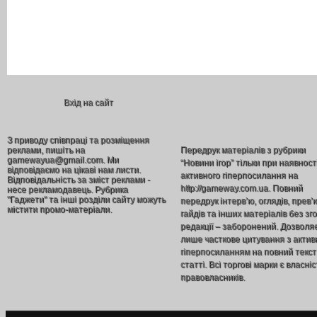
Вхід на сайт
З приводу співпраці та розміщення
реклами, пишіть на
Передрук матеріалів з рубрики
gamewayua@gmail.com. Ми
“Новини ігор” тільки при наявност
відповідаємо на цікаві нам листи.
активного гіперпосилання на
Відповідальність за зміст реклами -
http://gameway.com.ua. Повний
несе рекламодавець. Рубрика
"Гаджети" та інші розділи сайту можуть
передрук інтерв’ю, оглядів, прев’
містити промо-матеріали.
гайдів та інших матеріалів без зг
редакції – заборонений. Дозволя
лише часткове цитування з акти
гіперпосиланням на повний текст
статті. Всі торгові марки є власніс
правовласників.