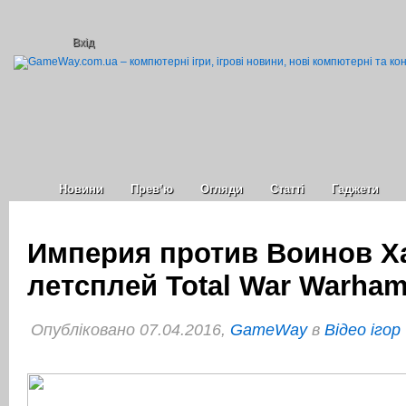
Вхід
Новини
Прев’ю
Огляди
Статті
Гаджети
Империя против Воинов Х
летсплей Total War Warha
Опубліковано 07.04.2016,
GameWay
в
Відео ігор