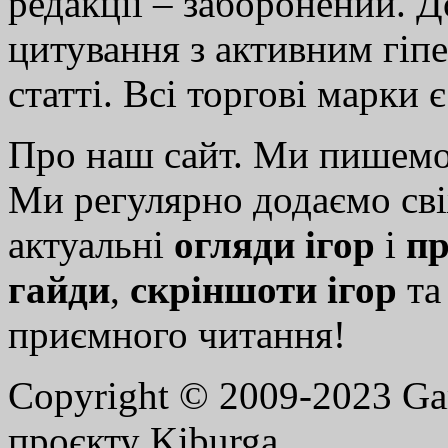
редакції – заборонений. 
цитування з активним гіп
статті. Всі торгові марки 
Про наш сайт. Ми пишем
Ми регулярно додаємо св
актуальні
огляди ігор
і
пр
гайди
,
скріншоти ігор
т
приємного читання!
Copyright © 2009-2023 G
проєкту Kiburga