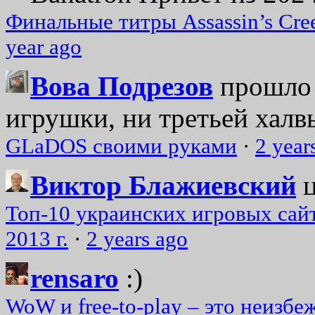
Финальные титры Assassin’s Cre
year ago
Вова Подрезов
прошло 
игрушки, ни третьей халвь
GLaDOS своими руками
·
2 year
Виктор Блажиевский
Топ-10 украинских игровых сайт
2013 г.
·
2 years ago
rensaro
:)
WoW и free-to-play – это неизбе