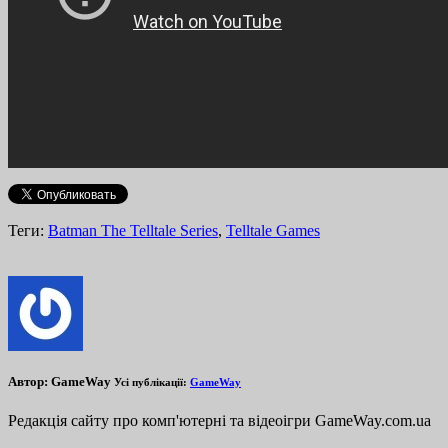
Теги:
Batman The Telltale Series
,
Telltale Games
Автор:
GameWay
Усі публікації:
GameWay
Редакція сайту про комп'ютерні та відеоігри GameWay.com.ua