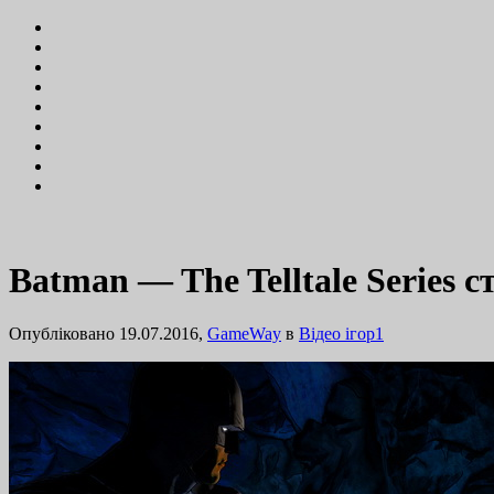
Batman — The Telltale Series с
Опубліковано 19.07.2016,
GameWay
в
Відео ігор
1