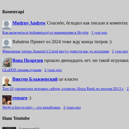
Коментарі
Mudruy Andrew
Спасибо, бсходил как писали в коментах 
Как вылечиться (избавиться) от вампиризма в Skyrim
·
1 year ago
Bahatron
Привет из 2024 тоже жду конца титров :)
Финальные титры Assassin’s Creed могут довести вас до истерики
·
1 year ago
Вова Подрезов
прошло двенадцать лет. ни такой игрушки,
GLaDOS своими руками
·
2 years ago
Виктор Блажиевский
це класно
Топ-10 украинских игровых сайтов, согласно Alexa Rank по итогам 2013 г.
·
2
rensaro
:)
WoW и free-to-play – это неизбежно
·
2 years ago
Наш Youtube