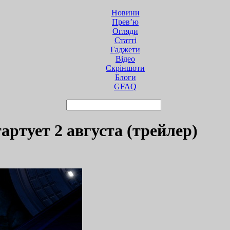
Новини
Прев’ю
Огляди
Статті
Гаджети
Відео
Cкріншоти
Блоги
GFAQ
тартует 2 августа (трейлер)