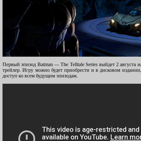
Первый эпизод Batman — The Telltale Series выйдет 2 августа н
трейлер. Игру можно будет приобрести и в дисковом издании,
доступ ко всем будущим эпизодам.