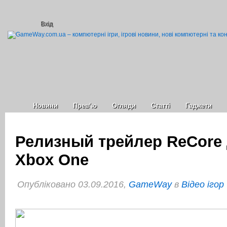
Вхід
Новини
Прев’ю
Огляди
Статті
Гаджети
Релизный трейлер ReCore 
Xbox One
Опубліковано 03.09.2016,
GameWay
в
Відео ігор