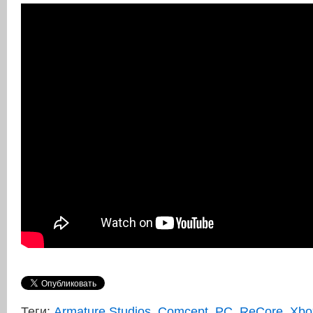
Теги:
Armature Studios
,
Comcept
,
PC
,
ReCore
,
Xbo