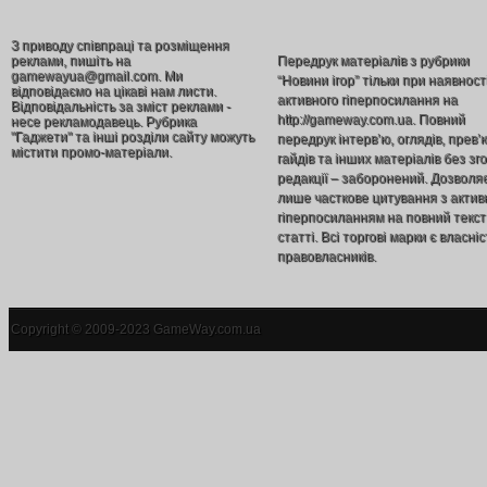
З приводу співпраці та розміщення
реклами, пишіть на
Передрук матеріалів з рубрики
gamewayua@gmail.com. Ми
“Новини ігор” тільки при наявност
відповідаємо на цікаві нам листи.
активного гіперпосилання на
Відповідальність за зміст реклами -
http://gameway.com.ua. Повний
несе рекламодавець. Рубрика
"Гаджети" та інші розділи сайту можуть
передрук інтерв’ю, оглядів, прев’
містити промо-матеріали.
гайдів та інших матеріалів без зг
редакції – заборонений. Дозволя
лише часткове цитування з акти
гіперпосиланням на повний текст
статті. Всі торгові марки є власніс
правовласників.
Copyright © 2009-2023 GameWay.com.ua