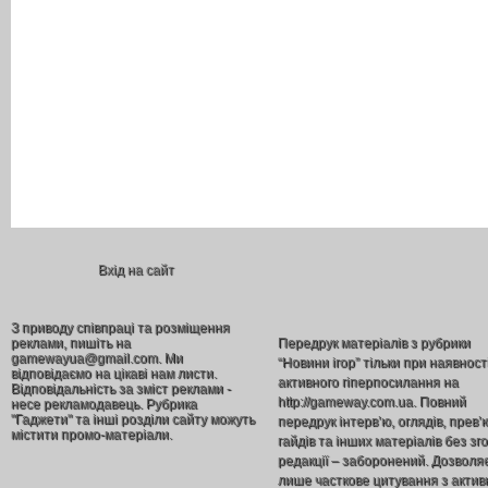
Вхід на сайт
З приводу співпраці та розміщення
реклами, пишіть на
Передрук матеріалів з рубрики
gamewayua@gmail.com. Ми
“Новини ігор” тільки при наявност
відповідаємо на цікаві нам листи.
активного гіперпосилання на
Відповідальність за зміст реклами -
http://gameway.com.ua. Повний
несе рекламодавець. Рубрика
"Гаджети" та інші розділи сайту можуть
передрук інтерв’ю, оглядів, прев’
містити промо-матеріали.
гайдів та інших матеріалів без зг
редакції – заборонений. Дозволя
лише часткове цитування з акти