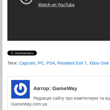
Теги:
Capcom
,
PC
,
PS4
,
Resident Evil 7
,
Xbox One
Автор:
GameWay
Редакція сайту про комп'ютерні та ві
GameWay.com.ua