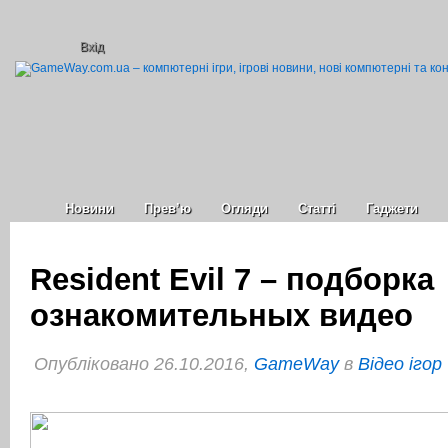
Вхід
Новини
Прев’ю
Огляди
Статті
Гаджети
Resident Evil 7 – подборка
ознакомительных видео
Опубліковано 26.10.2016,
GameWay
в
Відео ігор