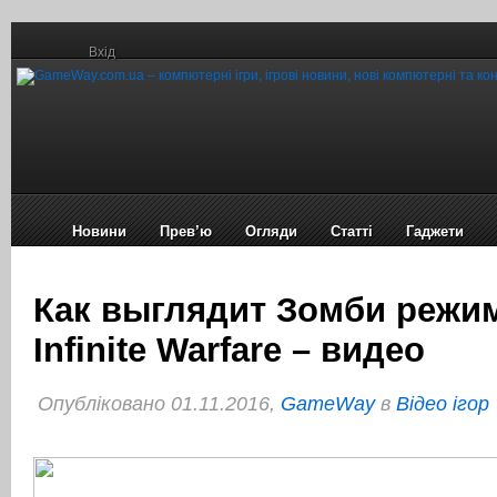
Вхід
Новини
Прев’ю
Огляди
Статті
Гаджети
Как выглядит Зомби режим
Infinite Warfare – видео
Опубліковано 01.11.2016,
GameWay
в
Відео ігор