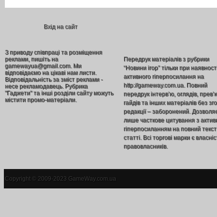
Вхід на сайт
З приводу співпраці та розміщення
реклами, пишіть на
Передрук матеріалів з рубрики
gamewayua@gmail.com. Ми
“Новини ігор” тільки при наявност
відповідаємо на цікаві нам листи.
активного гіперпосилання на
Відповідальність за зміст реклами -
http://gameway.com.ua. Повний
несе рекламодавець. Рубрика
"Гаджети" та інші розділи сайту можуть
передрук інтерв’ю, оглядів, прев’
містити промо-матеріали.
гайдів та інших матеріалів без зг
редакції – заборонений. Дозволя
лише часткове цитування з акти
гіперпосиланням на повний текст
статті. Всі торгові марки є власніс
правовласників.
Copyright © 2009-2023 GameWay.com.ua