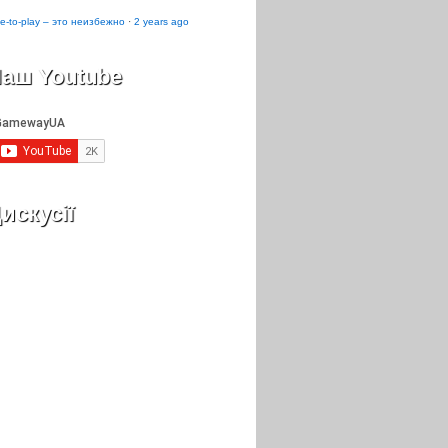
e-to-play – это неизбежно
·
2 years ago
аш Youtube
искусії