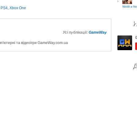
WoW и fre
,
PS4
,
Xbox One
Н
Усі публікації:
GameWay
мп'ютерні та відеоігри GameWay.com.ua
Д