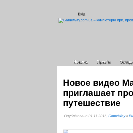
Вхід
Новини
Прев’ю
Огляд
Новое видео Ma
приглашает про
путешествие
Опубліковано 01.11.2016,
GameWay
в
Ві