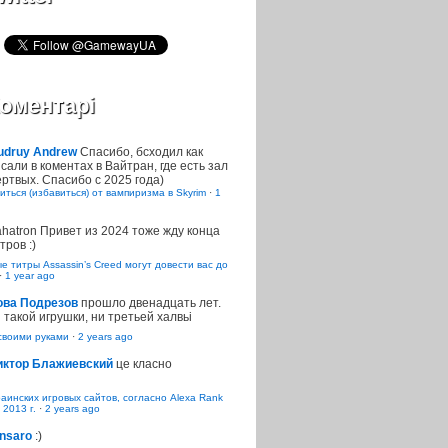
оментарі
udruy Andrew
Спасибо, бсходил как
сали в коментах в Вайтран, где есть зал
ртвых. Спасибо с 2025 года)
иться (избавиться) от вампиризма в Skyrim
·
1
ahatron
Привет из 2024 тоже жду конца
тров :)
 титры Assassin’s Creed могут довести вас до
·
1 year ago
ова Подрезов
прошло двенадцать лет.
 такой игрушки, ни третьей халвьі
воими руками
·
2 years ago
иктор Блажиевский
це класно
раинских игровых сайтов, согласно Alexa Rank
 2013 г.
·
2 years ago
nsaro
:)