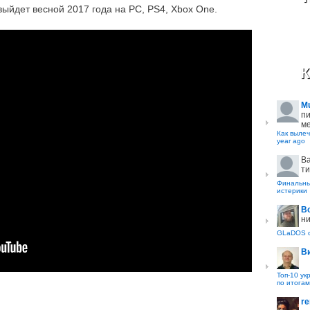
выйдет весной 2017 года на PC, PS4, Xbox One.
К
M
пи
ме
Как вылеч
year ago
B
ти
Финальные
истерики
В
ни
GLaDOS с
В
Топ-10 ук
по итогам
re