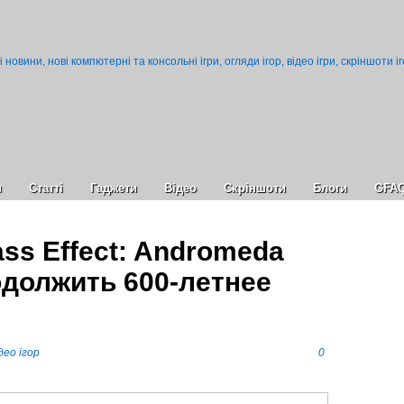
и
Статті
Гаджети
Відео
Cкріншоти
Блоги
GFA
ss Effect: Andromeda
должить 600-летнее
део ігор
0