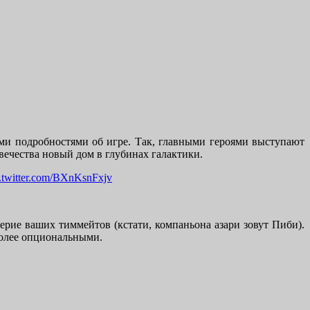
ми подробностями об игре. Так, главными героями выступают
вечества новый дом в глубинах галактики.
c.twitter.com/BXnKsnFxjv
верие ваших тиммейтов (кстати, компаньона азари зовут Пиби).
более опциональными.