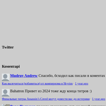
Twitter
Коментарі
Mudruy Andrew
Спасибо, бсходил как писали в коментах 
Как вылечиться (избавиться) от вампиризма в Skyrim
·
1 year ago
Bahatron
Привет из 2024 тоже жду конца титров :)
Финальные титры Assassin’s Creed могут довести вас до истерики
·
1 year ago