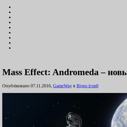
Mass Effect: Andromeda – нов
Опубліковано 07.11.2016,
GameWay
в
Відео ігор
0