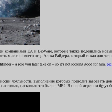
влен компаниями ЕА и BioWare, которые также поделились новы
жить миссию своего отца Алека Райдера, который искал для чело
finder – a role you later take on – so it’s not looking good for him.
pi
 миссии лояльности, выполнение которых позволит завоевать до
 настолько, насколько это было в ME2. В новой игре они будут 