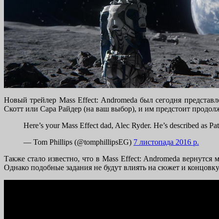
Новый трейлер Mass Effect: Andromeda был сегодня предста
Скотт или Сара Райдер (на ваш выбор), и им предстоит продол
Here’s your Mass Effect dad, Alec Ryder. He’s described as Path
— Tom Phillips (@tomphillipsEG)
7 листопада 2016 р.
Также стало известно, что в Mass Effect: Andromeda вернутся
Однако подобные задания не будут влиять на сюжет и концовку