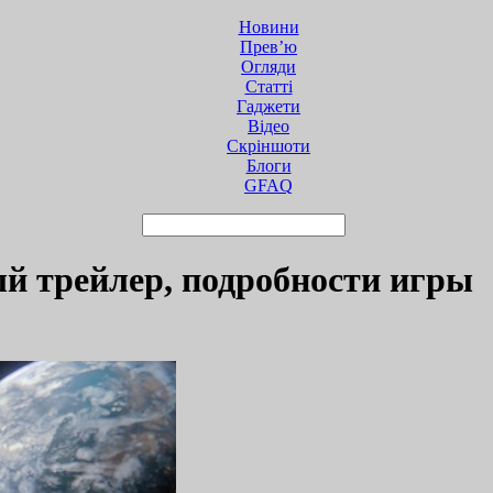
Новини
Прев’ю
Огляди
Статті
Гаджети
Відео
Cкріншоти
Блоги
GFAQ
ый трейлер, подробности игры