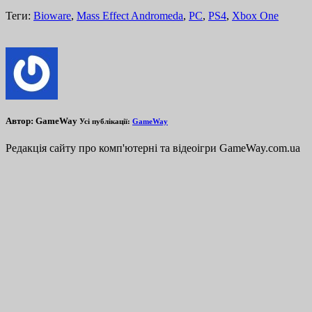
Теги:
Bioware
,
Mass Effect Andromeda
,
PC
,
PS4
,
Xbox One
Автор:
GameWay
Усі публікації:
GameWay
Редакція сайту про комп'ютерні та відеоігри GameWay.com.ua