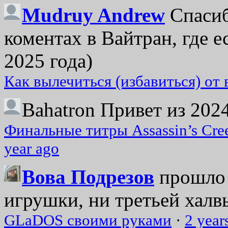
Mudruy Andrew
Спасиб
коментах в Вайтран, где е
2025 года)
Как вылечиться (избавиться) от
Bahatron
Привет из 2024
Финальные титры Assassin’s Cre
year ago
Вова Подрезов
прошло 
игрушки, ни третьей халвь
GLaDOS своими руками
·
2 year