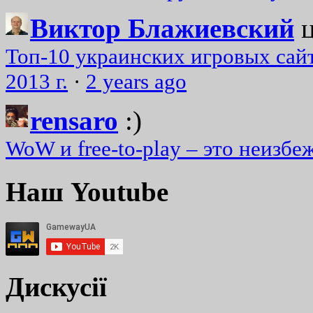
Виктор Блажиевский
Топ-10 украинских игровых сайт
2013 г.
·
2 years ago
rensaro
:)
WoW и free-to-play – это неизбе
Наш Youtube
Дискусії