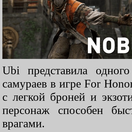
Ubi представила одног
самураев в игре For Hono
с легкой броней и экзот
персонаж способен быс
врагами.