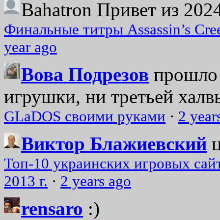
Bahatron
Привет из 2024
Финальные титры Assassin’s Cre
year ago
Вова Подрезов
прошло 
игрушки, ни третьей халвь
GLaDOS своими руками
·
2 year
Виктор Блажиевский
Топ-10 украинских игровых сайт
2013 г.
·
2 years ago
rensaro
:)