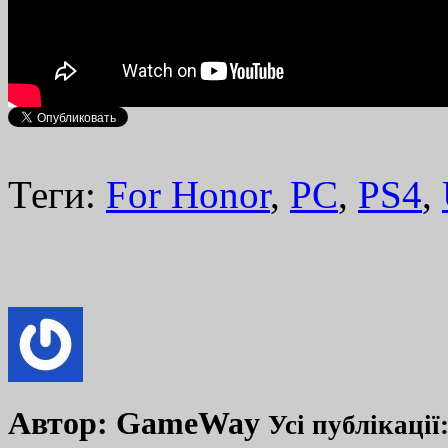
Теги:
For Honor
,
PC
,
PS4
,
Автор:
GameWay
Усі публікації