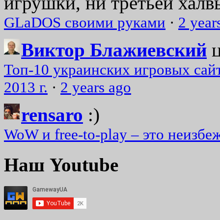
игрушки, ни третьей халвь
GLaDOS своими руками
·
2 year
Виктор Блажиевский
Топ-10 украинских игровых сайт
2013 г.
·
2 years ago
rensaro
:)
WoW и free-to-play – это неизбе
Наш Youtube