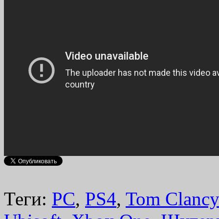
Теги:
PC
,
PS4
,
Tom Clancy