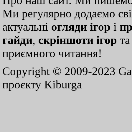
Про наш сайт. Ми пишем
Ми регулярно додаємо св
актуальні
огляди ігор
і
пр
гайди
,
скріншоти ігор
т
приємного читання!
Copyright © 2009-2023 G
проєкту Kiburga