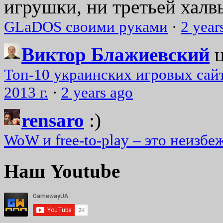
игрушки, ни третьей халвь
GLaDOS своими руками
·
2 year
Виктор Блажиевский
Топ-10 украинских игровых сайт
2013 г.
·
2 years ago
rensaro
:)
WoW и free-to-play – это неизбе
Наш Youtube