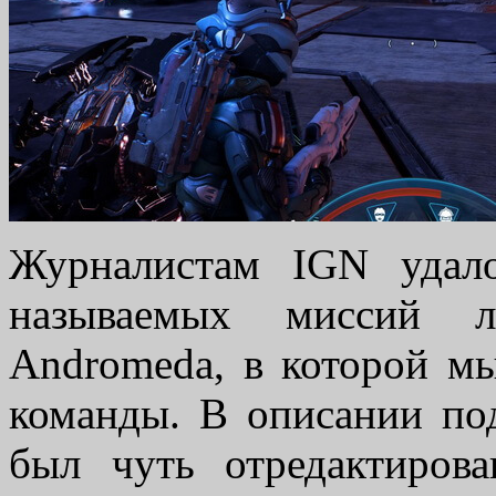
Журналистам IGN удал
называемых миссий л
Andromeda, в которой м
команды. В описании под
был чуть отредактирова