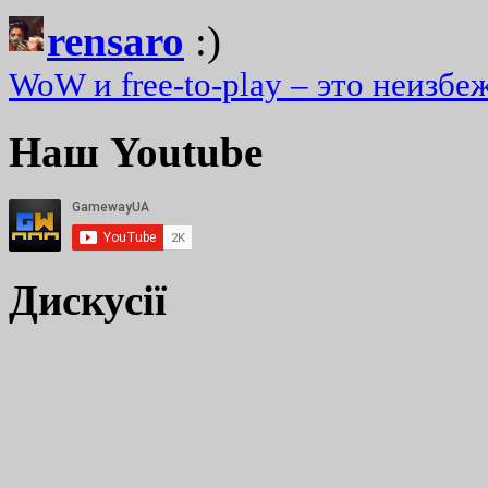
rensaro
:)
WoW и free-to-play – это неизбе
Наш Youtube
Дискусії