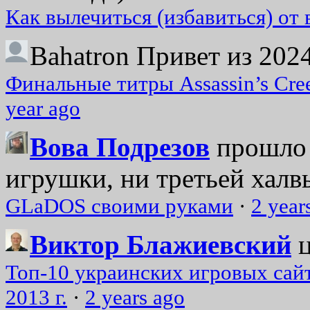
Как вылечиться (избавиться) от
Bahatron
Привет из 2024
Финальные титры Assassin’s Cre
year ago
Вова Подрезов
прошло 
игрушки, ни третьей халвь
GLaDOS своими руками
·
2 year
Виктор Блажиевский
Топ-10 украинских игровых сайт
2013 г.
·
2 years ago