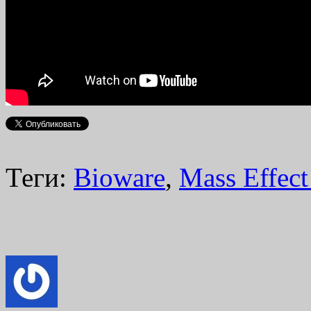
Теги:
Bioware
,
Mass Effec