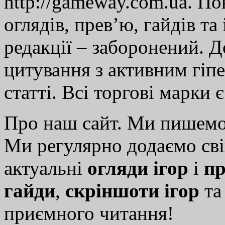
http://gameway.com.ua. По
оглядів, прев’ю, гайдів та
редакції – заборонений. 
цитування з активним гіп
статті. Всі торгові марки 
Про наш сайт. Ми пишем
Ми регулярно додаємо св
актуальні
огляди ігор
і
пр
гайди
,
скріншоти ігор
т
приємного читання!