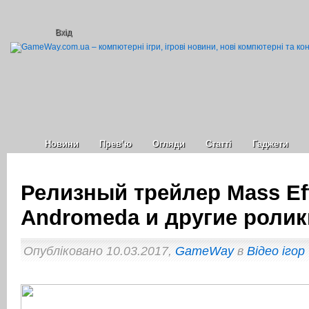
Вхід
Новини
Прев’ю
Огляди
Статті
Гаджети
Релизный трейлер Mass Eff
Andromeda и другие ролик
Опубліковано 10.03.2017,
GameWay
в
Відео ігор