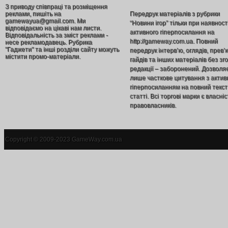
З приводу співпраці та розміщення
реклами, пишіть на
Передрук матеріалів з рубрики
gamewayua@gmail.com. Ми
“Новини ігор” тільки при наявност
відповідаємо на цікаві нам листи.
активного гіперпосилання на
Відповідальність за зміст реклами -
http://gameway.com.ua. Повний
несе рекламодавець. Рубрика
"Гаджети" та інші розділи сайту можуть
передрук інтерв’ю, оглядів, прев’
містити промо-матеріали.
гайдів та інших матеріалів без зг
редакції – заборонений. Дозволя
лише часткове цитування з акти
гіперпосиланням на повний текст
статті. Всі торгові марки є власніс
правовласників.
Copyright © 2009-2023 GameWay.com.ua