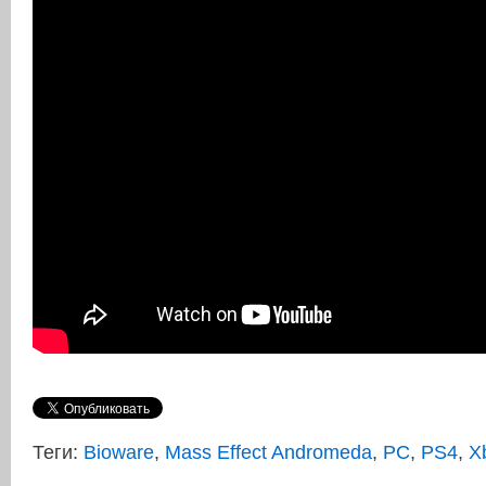
Теги:
Bioware
,
Mass Effect Andromeda
,
PC
,
PS4
,
X